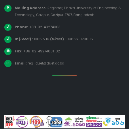
Mailing Address:
Registrar, Dhaka University of Engineering &
Technology, Gazipur, Gazipur-1707, Bangladesh
Phone:
+88-02-49274003
IP (
Local
) :
1005
&
IP (
Direct
) :
09666-328005
Fax:
+88-02-49274001-02
Email:
reg_duet@duet.ac.bd