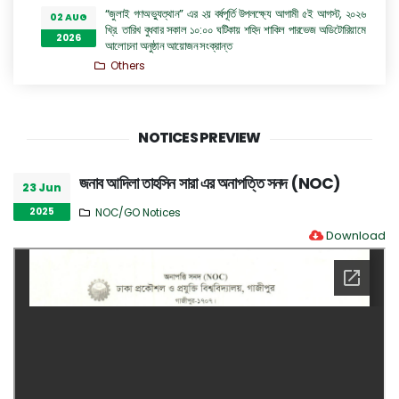
“জুলাই গণঅভ্যুত্থান” এর ২য় বর্ষপূর্তি উপলক্ষ্যে আগামী ৫ই আগস্ট, ২০২৬
02 AUG
খ্রি. তারিখ বুধবার সকাল ১০:০০ ঘটিকায় শহিদ শাকিল পারভেজ অডিটোরিয়ামে
2026
আলোচনা অনুষ্ঠান আয়োজন সংক্রান্ত
Others
Seat Plan 2026
01 AUG
Admission Notices
2026
NOTICES PREVIEW
মাদাম কুরী হলের সহকারী প্রভোস্টের দায়িত্ব প্রদান সংক্রান্ত অফিস আদেশ
29 JUL
Others
2026
জনাব আদিলা তাহসিন সারা এর অনাপত্তি সনদ (NOC)
23 Jun
জুলাই গণঅভ্যুত্থান দিবস ২০২৬ উদযাপন সংক্রান্ত
29 JUL
2025
NOC/GO Notices
Others
2026
Download
সিনিয়র অফিস এ্যসিসটেন্ট কাম কম্পিউটার অপারেটর (কনভার্টিবল) পদে
28 JUL
অভ্যন্তরীণ নিয়োগ বিজ্ঞপ্তি
2026
Career Notices
ঢাকা প্রকৌশল ও প্রযুক্তি বিশ্ববিদ্যালয়, গাজীপুর এর ইলেকট্রিক্যাল এন্ড
28 JUL
ইলেকট্রনিক ইঞ্জিনিয়ারিং বিভাগের অধ্যাপক ড. প্রকৌশলী রুমা অত্র
2026
বিশ্ববিদ্যালয়ের প্রো-ভাইস চ্যান্সেলর পদে যোগদান সংক্রান্ত বিজ্ঞপ্তি
Others