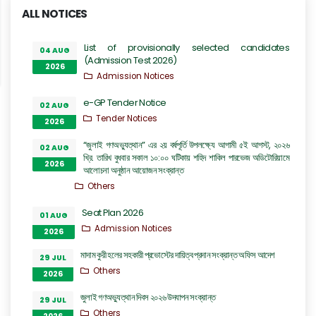
ALL NOTICES
List of provisionally selected candidates
04 AUG
(Admission Test 2026)
2026
Admission Notices
e-GP Tender Notice
02 AUG
Tender Notices
2026
“জুলাই গণঅভ্যুত্থান” এর ২য় বর্ষপূর্তি উপলক্ষ্যে আগামী ৫ই আগস্ট, ২০২৬
02 AUG
খ্রি. তারিখ বুধবার সকাল ১০:০০ ঘটিকায় শহিদ শাকিল পারভেজ অডিটোরিয়ামে
2026
আলোচনা অনুষ্ঠান আয়োজন সংক্রান্ত
Others
Seat Plan 2026
01 AUG
Admission Notices
2026
মাদাম কুরী হলের সহকারী প্রভোস্টের দায়িত্ব প্রদান সংক্রান্ত অফিস আদেশ
29 JUL
Others
2026
জুলাই গণঅভ্যুত্থান দিবস ২০২৬ উদযাপন সংক্রান্ত
29 JUL
Others