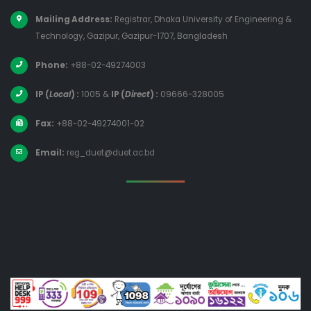
Mailing Address:
Registrar, Dhaka University of Engineering &
Technology, Gazipur, Gazipur-1707, Bangladesh
Phone:
+88-02-49274003
IP (
Local
) :
1005
&
IP (
Direct
) :
09666-328005
Fax:
+88-02-49274001-02
Email:
reg_duet@duet.ac.bd