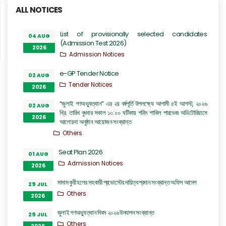
ALL NOTICES
List of provisionally selected candidates
04 AUG
(Admission Test 2026)
2026
Admission Notices
e-GP Tender Notice
02 AUG
Tender Notices
2026
“জুলাই গণঅভ্যুত্থান” এর ২য় বর্ষপূর্তি উপলক্ষ্যে আগামী ৫ই আগস্ট, ২০২৬
02 AUG
খ্রি. তারিখ বুধবার সকাল ১০:০০ ঘটিকায় শহিদ শাকিল পারভেজ অডিটোরিয়ামে
2026
আলোচনা অনুষ্ঠান আয়োজন সংক্রান্ত
Others
Seat Plan 2026
01 AUG
Admission Notices
2026
মাদাম কুরী হলের সহকারী প্রভোস্টের দায়িত্ব প্রদান সংক্রান্ত অফিস আদেশ
29 JUL
Others
2026
জুলাই গণঅভ্যুত্থান দিবস ২০২৬ উদযাপন সংক্রান্ত
29 JUL
Others