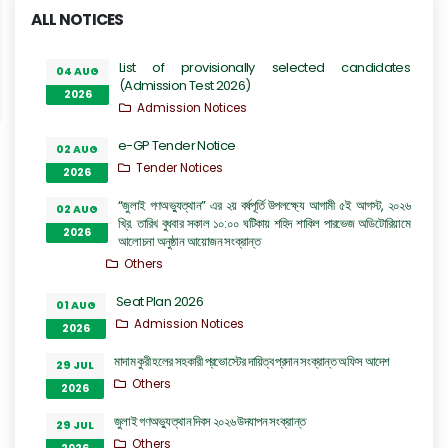
ALL NOTICES
List of provisionally selected candidates
04 AUG
(Admission Test 2026)
2026
Admission Notices
e-GP Tender Notice
02 AUG
Tender Notices
2026
“জুলাই গণঅভ্যুত্থান” এর ২য় বর্ষপূর্তি উপলক্ষ্যে আগামী ৫ই আগস্ট, ২০২৬
02 AUG
খ্রি. তারিখ বুধবার সকাল ১০:০০ ঘটিকায় শহিদ শাকিল পারভেজ অডিটোরিয়ামে
2026
আলোচনা অনুষ্ঠান আয়োজন সংক্রান্ত
Others
Seat Plan 2026
01 AUG
Admission Notices
2026
মাদাম কুরী হলের সহকারী প্রভোস্টের দায়িত্ব প্রদান সংক্রান্ত অফিস আদেশ
29 JUL
Others
2026
জুলাই গণঅভ্যুত্থান দিবস ২০২৬ উদযাপন সংক্রান্ত
29 JUL
Others