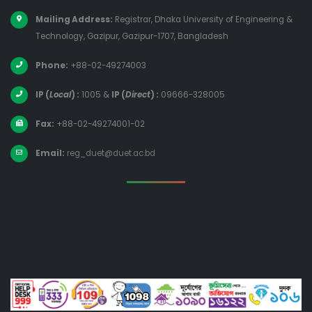
Mailing Address:
Registrar, Dhaka University of Engineering &
Technology, Gazipur, Gazipur-1707, Bangladesh
Phone:
+88-02-49274003
IP (
Local
) :
1005
&
IP (
Direct
) :
09666-328005
Fax:
+88-02-49274001-02
Email:
reg_duet@duet.ac.bd