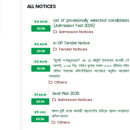
ALL NOTICES
List of provisionally selected candidates
04 AUG
(Admission Test 2026)
2026
Admission Notices
e-GP Tender Notice
02 AUG
Tender Notices
2026
“জুলাই গণঅভ্যুত্থান” এর ২য় বর্ষপূর্তি উপলক্ষ্যে আগামী ৫ই
02 AUG
আগস্ট, ২০২৬ খ্রি. তারিখ বুধবার সকাল ১০:০০ ঘটিকায় শহিদ
2026
শাকিল পারভেজ অডিটোরিয়ামে আলোচনা অনুষ্ঠান আয়োজন
সংক্রান্ত
Others
Seat Plan 2026
01 AUG
Admission Notices
2026
মাদাম কুরী হলের সহকারী প্রভোস্টের দায়িত্ব প্রদান সংক্রান্ত
29 JUL
অফিস আদেশ
2026
Others