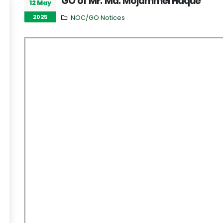
GO of Mr. Md. Mojammel Haque
12 May
2025
NOC/GO Notices