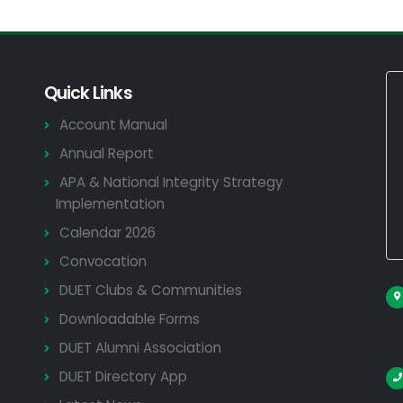
Quick Links
Account Manual
Annual Report
APA & National Integrity Strategy
Implementation
Calendar 2026
Convocation
DUET Clubs & Communities
Downloadable Forms
DUET Alumni Association
DUET Directory App