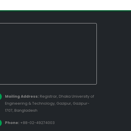
Mailing Address:
Registrar, Dhaka University of
Engineering & Technology, Gazipur, Gazipur-
1707, Bangladesh
Phone:
+88-02-49274003