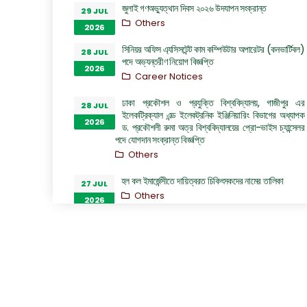
জুলাই গণঅভ্যুত্থান দিবস ২০২৬ উদযাপন সংক্রান্ত
29 JUL
Others
2026
সিনিয়র অফিস এ্যসিসটেন্ট কাম কম্পিউটার অপারেটর (কনভার্টিবল)
28 JUL
পদে অভ্যন্তরীণ নিয়োগ বিজ্ঞপ্তি
2026
Career Notices
ঢাকা প্রকৌশল ও প্রযুক্তি বিশ্ববিদ্যালয়, গাজীপুর এর
28 JUL
ইলেকট্রিক্যাল এন্ড ইলেকট্রনিক ইঞ্জিনিয়ারিং বিভাগের অধ্যাপক
2026
ড. প্রকৌশলী রুমা অত্র বিশ্ববিদ্যালয়ের প্রো-ভাইস চ্যান্সেলর
পদে যোগদান সংক্রান্ত বিজ্ঞপ্তি
Others
হল কল ইমার্জেন্সীতে দায়িত্বরত চিকিৎসকদের নামের তালিকা
27 JUL
Others
2026
“জুলাই গণঅভ্যুত্থান দিবস ২০২৬” পালন উপলক্ষ্যে গঠিত কমিটির
26 JUL
অফিস আদেশ
2026
Others
GO of Prof. Dr. Biplov Kumar Roy
22 JUL
NOC/GO Notices
2026