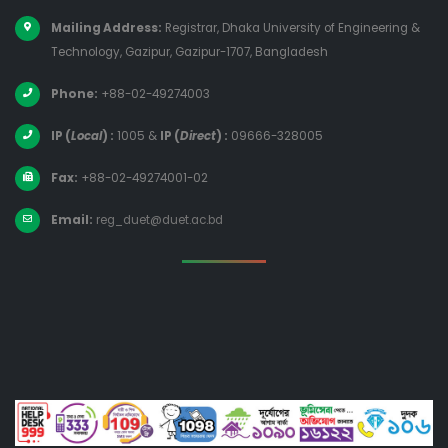
Mailing Address:
Registrar, Dhaka University of Engineering &
Technology, Gazipur, Gazipur-1707, Bangladesh
Phone:
+88-02-49274003
IP (
Local
) :
1005
&
IP (
Direct
) :
09666-328005
Fax:
+88-02-49274001-02
Email:
reg_duet@duet.ac.bd