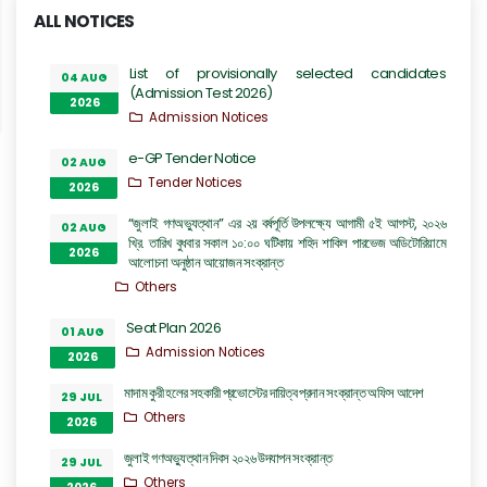
ALL NOTICES
List of provisionally selected candidates
04 AUG
(Admission Test 2026)
2026
Admission Notices
e-GP Tender Notice
02 AUG
Tender Notices
2026
“জুলাই গণঅভ্যুত্থান” এর ২য় বর্ষপূর্তি উপলক্ষ্যে আগামী ৫ই আগস্ট, ২০২৬
02 AUG
খ্রি. তারিখ বুধবার সকাল ১০:০০ ঘটিকায় শহিদ শাকিল পারভেজ অডিটোরিয়ামে
2026
আলোচনা অনুষ্ঠান আয়োজন সংক্রান্ত
Others
Seat Plan 2026
01 AUG
Admission Notices
2026
মাদাম কুরী হলের সহকারী প্রভোস্টের দায়িত্ব প্রদান সংক্রান্ত অফিস আদেশ
29 JUL
Others
2026
জুলাই গণঅভ্যুত্থান দিবস ২০২৬ উদযাপন সংক্রান্ত
29 JUL
Others