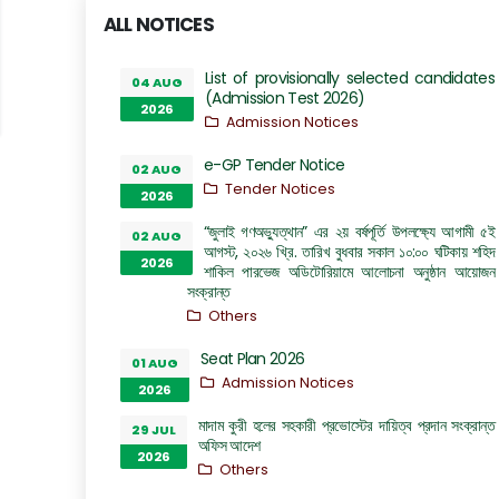
ALL NOTICES
List of provisionally selected candidates
04 AUG
(Admission Test 2026)
2026
Admission Notices
e-GP Tender Notice
02 AUG
Tender Notices
2026
“জুলাই গণঅভ্যুত্থান” এর ২য় বর্ষপূর্তি উপলক্ষ্যে আগামী ৫ই
02 AUG
আগস্ট, ২০২৬ খ্রি. তারিখ বুধবার সকাল ১০:০০ ঘটিকায় শহিদ
2026
শাকিল পারভেজ অডিটোরিয়ামে আলোচনা অনুষ্ঠান আয়োজন
সংক্রান্ত
Others
Seat Plan 2026
01 AUG
Admission Notices
2026
মাদাম কুরী হলের সহকারী প্রভোস্টের দায়িত্ব প্রদান সংক্রান্ত
29 JUL
অফিস আদেশ
2026
Others