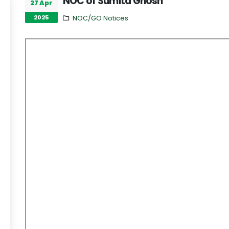
NOC of Sumita Ghosh
27 Apr
2025
NOC/GO Notices