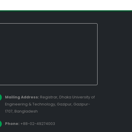
Mailing Address:
Registrar, Dhaka University of
Engineering & Technology, Gazipur, Gazipur-
1707, Bangladesh
Phone:
+88-02-49274003