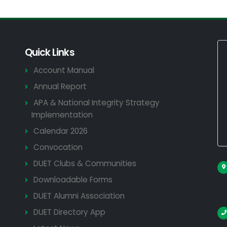
Quick Links
Account Manual
Annual Report
APA & National Integrity Strategy
Implementation
Calendar 2026
Convocation
DUET Clubs & Communities
Downloadable Forms
DUET Alumni Association
DUET Directory App