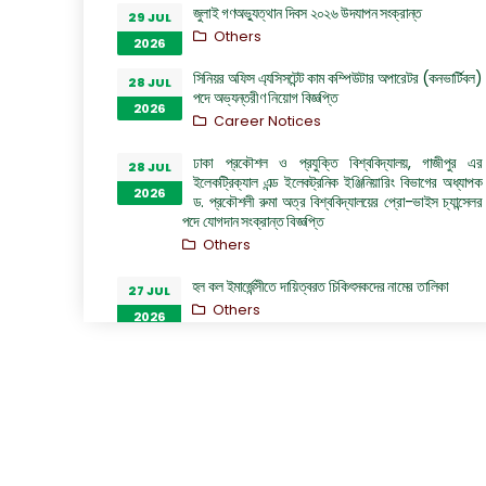
জুলাই গণঅভ্যুত্থান দিবস ২০২৬ উদযাপন সংক্রান্ত
29 JUL
Others
2026
সিনিয়র অফিস এ্যসিসটেন্ট কাম কম্পিউটার অপারেটর (কনভার্টিবল)
28 JUL
পদে অভ্যন্তরীণ নিয়োগ বিজ্ঞপ্তি
2026
Career Notices
ঢাকা প্রকৌশল ও প্রযুক্তি বিশ্ববিদ্যালয়, গাজীপুর এর
28 JUL
ইলেকট্রিক্যাল এন্ড ইলেকট্রনিক ইঞ্জিনিয়ারিং বিভাগের অধ্যাপক
2026
ড. প্রকৌশলী রুমা অত্র বিশ্ববিদ্যালয়ের প্রো-ভাইস চ্যান্সেলর
পদে যোগদান সংক্রান্ত বিজ্ঞপ্তি
Others
হল কল ইমার্জেন্সীতে দায়িত্বরত চিকিৎসকদের নামের তালিকা
27 JUL
Others
2026
“জুলাই গণঅভ্যুত্থান দিবস ২০২৬” পালন উপলক্ষ্যে গঠিত কমিটির
26 JUL
অফিস আদেশ
2026
Others
GO of Prof. Dr. Biplov Kumar Roy
22 JUL
NOC/GO Notices
2026