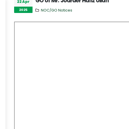
GO of Mr. Joarder Hafiz Ullah
22 Apr
2025
NOC/GO Notices