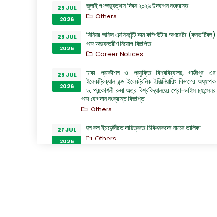
জুলাই গণঅভ্যুত্থান দিবস ২০২৬ উদযাপন সংক্রান্ত
29 JUL
Others
2026
সিনিয়র অফিস এ্যসিসটেন্ট কাম কম্পিউটার অপারেটর (কনভার্টিবল)
28 JUL
পদে অভ্যন্তরীণ নিয়োগ বিজ্ঞপ্তি
2026
Career Notices
ঢাকা প্রকৌশল ও প্রযুক্তি বিশ্ববিদ্যালয়, গাজীপুর এর
28 JUL
ইলেকট্রিক্যাল এন্ড ইলেকট্রনিক ইঞ্জিনিয়ারিং বিভাগের অধ্যাপক
2026
ড. প্রকৌশলী রুমা অত্র বিশ্ববিদ্যালয়ের প্রো-ভাইস চ্যান্সেলর
পদে যোগদান সংক্রান্ত বিজ্ঞপ্তি
Others
হল কল ইমার্জেন্সীতে দায়িত্বরত চিকিৎসকদের নামের তালিকা
27 JUL
Others
2026
“জুলাই গণঅভ্যুত্থান দিবস ২০২৬” পালন উপলক্ষ্যে গঠিত কমিটির
26 JUL
অফিস আদেশ
2026
Others
GO of Prof. Dr. Biplov Kumar Roy
22 JUL
NOC/GO Notices
2026