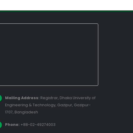
Mailing Address:
Registrar, Dhaka University of
Engineering & Technology, Gazipur, Gazipur-
1707, Bangladesh
Phone:
+88-02-49274003