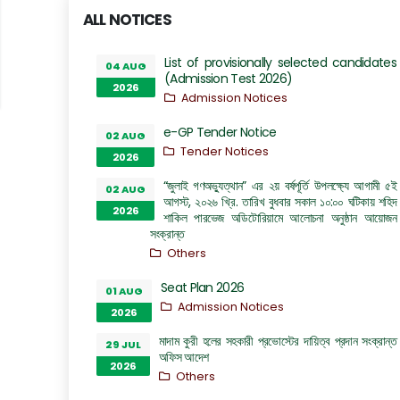
ALL NOTICES
List of provisionally selected candidates
04 AUG
(Admission Test 2026)
2026
Admission Notices
e-GP Tender Notice
02 AUG
Tender Notices
2026
“জুলাই গণঅভ্যুত্থান” এর ২য় বর্ষপূর্তি উপলক্ষ্যে আগামী ৫ই
02 AUG
আগস্ট, ২০২৬ খ্রি. তারিখ বুধবার সকাল ১০:০০ ঘটিকায় শহিদ
2026
শাকিল পারভেজ অডিটোরিয়ামে আলোচনা অনুষ্ঠান আয়োজন
সংক্রান্ত
Others
Seat Plan 2026
01 AUG
Admission Notices
2026
মাদাম কুরী হলের সহকারী প্রভোস্টের দায়িত্ব প্রদান সংক্রান্ত
29 JUL
অফিস আদেশ
2026
Others