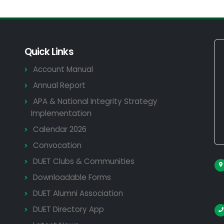
Quick Links
Account Manual
Annual Report
APA & National Integrity Strategy
Implementation
Calendar 2026
Convocation
DUET Clubs & Communities
Downloadable Forms
DUET Alumni Association
DUET Directory App