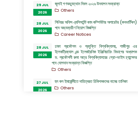
জুলাই গণঅভ্যুত্থান দিবস ২০২৬ উদযাপন সংক্রান্ত
29 JUL
Others
2026
সিনিয়র অফিস এ্যসিসটেন্ট কাম কম্পিউটার অপারেটর (কনভার্টিবল)
28 JUL
পদে অভ্যন্তরীণ নিয়োগ বিজ্ঞপ্তি
2026
Career Notices
ঢাকা প্রকৌশল ও প্রযুক্তি বিশ্ববিদ্যালয়, গাজীপুর এর
28 JUL
ইলেকট্রিক্যাল এন্ড ইলেকট্রনিক ইঞ্জিনিয়ারিং বিভাগের অধ্যাপক
2026
ড. প্রকৌশলী রুমা অত্র বিশ্ববিদ্যালয়ের প্রো-ভাইস চ্যান্সেলর
পদে যোগদান সংক্রান্ত বিজ্ঞপ্তি
Others
হল কল ইমার্জেন্সীতে দায়িত্বরত চিকিৎসকদের নামের তালিকা
27 JUL
Others
2026
“জুলাই গণঅভ্যুত্থান দিবস ২০২৬” পালন উপলক্ষ্যে গঠিত কমিটির
26 JUL
অফিস আদেশ
2026
Others
GO of Prof. Dr. Biplov Kumar Roy
22 JUL
NOC/GO Notices
2026