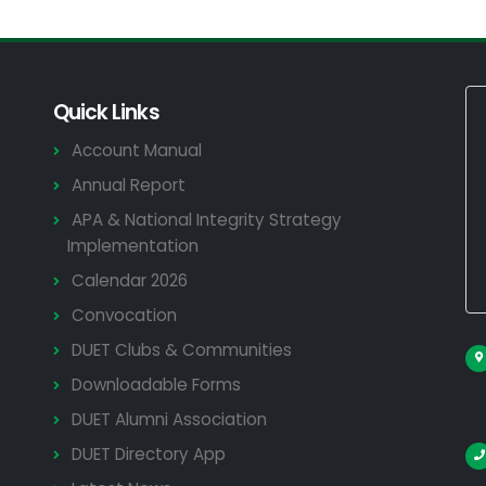
Quick Links
Account Manual
Annual Report
APA & National Integrity Strategy
Implementation
Calendar 2026
Convocation
DUET Clubs & Communities
Downloadable Forms
DUET Alumni Association
DUET Directory App