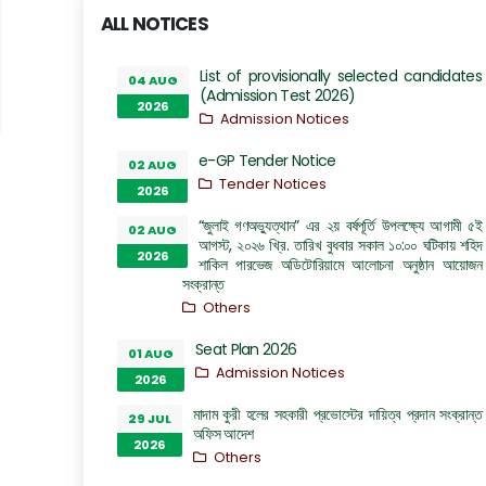
ALL NOTICES
List of provisionally selected candidates
04 AUG
(Admission Test 2026)
2026
Admission Notices
e-GP Tender Notice
02 AUG
Tender Notices
2026
“জুলাই গণঅভ্যুত্থান” এর ২য় বর্ষপূর্তি উপলক্ষ্যে আগামী ৫ই
02 AUG
আগস্ট, ২০২৬ খ্রি. তারিখ বুধবার সকাল ১০:০০ ঘটিকায় শহিদ
2026
শাকিল পারভেজ অডিটোরিয়ামে আলোচনা অনুষ্ঠান আয়োজন
সংক্রান্ত
Others
Seat Plan 2026
01 AUG
Admission Notices
2026
মাদাম কুরী হলের সহকারী প্রভোস্টের দায়িত্ব প্রদান সংক্রান্ত
29 JUL
অফিস আদেশ
2026
Others