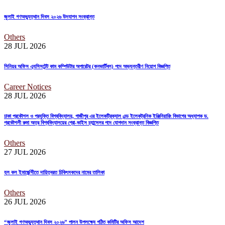
জুলাই গণঅভ্যুত্থান দিবস ২০২৬ উদযাপন সংক্রান্ত
Others
28 JUL
2026
সিনিয়র অফিস এ্যসিসটেন্ট কাম কম্পিউটার অপারেটর (কনভার্টিবল) পদে অভ্যন্তরীণ নিয়োগ বিজ্ঞপ্তি
Career Notices
28 JUL
2026
ঢাকা প্রকৌশল ও প্রযুক্তি বিশ্ববিদ্যালয়, গাজীপুর এর ইলেকট্রিক্যাল এন্ড ইলেকট্রনিক ইঞ্জিনিয়ারিং বিভাগের অধ্যাপক ড.
প্রকৌশলী রুমা অত্র বিশ্ববিদ্যালয়ের প্রো-ভাইস চ্যান্সেলর পদে যোগদান সংক্রান্ত বিজ্ঞপ্তি
Others
27 JUL
2026
হল কল ইমার্জেন্সীতে দায়িত্বরত চিকিৎসকদের নামের তালিকা
Others
26 JUL
2026
“জুলাই গণঅভ্যুত্থান দিবস ২০২৬” পালন উপলক্ষ্যে গঠিত কমিটির অফিস আদেশ