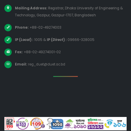
Mailing Address:
Registrar, Dhaka University of Engineering &
Technology, Gazipur, Gazipur-1707, Bangladesh
Phone:
+88-02-49274003
IP (
Local
) :
1005
&
IP (
Direct
) :
09666-328005
Fax:
+88-02-49274001-02
Email:
reg_duet@duet.ac.bd