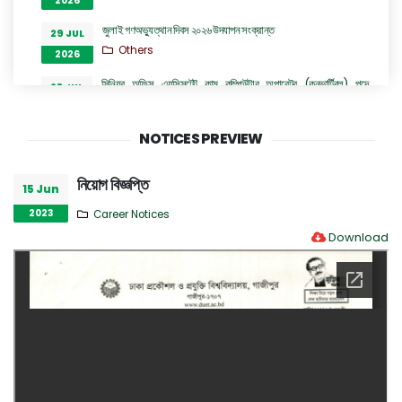
2026
জুলাই গণঅভ্যুত্থান দিবস ২০২৬ উদযাপন সংক্রান্ত
29 JUL
Others
2026
সিনিয়র অফিস এ্যসিসটেন্ট কাম কম্পিউটার অপারেটর (কনভার্টিবল) পদে
28 JUL
অভ্যন্তরীণ নিয়োগ বিজ্ঞপ্তি
2026
Career Notices
NOTICES PREVIEW
ঢাকা প্রকৌশল ও প্রযুক্তি বিশ্ববিদ্যালয়, গাজীপুর এর ইলেকট্রিক্যাল এন্ড
28 JUL
ইলেকট্রনিক ইঞ্জিনিয়ারিং বিভাগের অধ্যাপক ড. প্রকৌশলী রুমা অত্র
2026
নিয়োগ বিজ্ঞপ্তি
বিশ্ববিদ্যালয়ের প্রো-ভাইস চ্যান্সেলর পদে যোগদান সংক্রান্ত বিজ্ঞপ্তি
15 Jun
Others
2023
Career Notices
Download
হল কল ইমার্জেন্সীতে দায়িত্বরত চিকিৎসকদের নামের তালিকা
27 JUL
Others
2026
“জুলাই গণঅভ্যুত্থান দিবস ২০২৬” পালন উপলক্ষ্যে গঠিত কমিটির অফিস আদেশ
26 JUL
Others
2026
GO of Prof. Dr. Biplov Kumar Roy
22 JUL
NOC/GO Notices
2026
Research and Academic Committee এর নোটিশ