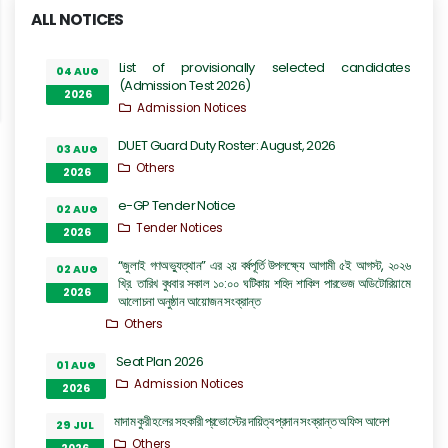
ALL NOTICES
List of provisionally selected candidates
04 AUG
(Admission Test 2026)
2026
Admission Notices
DUET Guard Duty Roster: August, 2026
03 AUG
Others
2026
e-GP Tender Notice
02 AUG
Tender Notices
2026
“জুলাই গণঅভ্যুত্থান” এর ২য় বর্ষপূর্তি উপলক্ষ্যে আগামী ৫ই আগস্ট, ২০২৬
02 AUG
খ্রি. তারিখ বুধবার সকাল ১০:০০ ঘটিকায় শহিদ শাকিল পারভেজ অডিটোরিয়ামে
2026
আলোচনা অনুষ্ঠান আয়োজন সংক্রান্ত
Others
Seat Plan 2026
01 AUG
Admission Notices
2026
মাদাম কুরী হলের সহকারী প্রভোস্টের দায়িত্ব প্রদান সংক্রান্ত অফিস আদেশ
29 JUL
Others