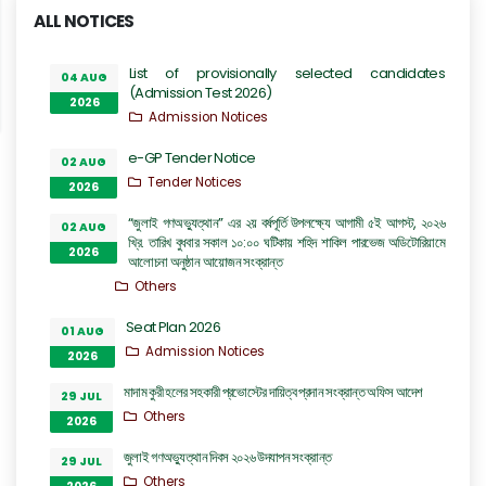
ALL NOTICES
List of provisionally selected candidates
04 AUG
(Admission Test 2026)
2026
Admission Notices
e-GP Tender Notice
02 AUG
Tender Notices
2026
“জুলাই গণঅভ্যুত্থান” এর ২য় বর্ষপূর্তি উপলক্ষ্যে আগামী ৫ই আগস্ট, ২০২৬
02 AUG
খ্রি. তারিখ বুধবার সকাল ১০:০০ ঘটিকায় শহিদ শাকিল পারভেজ অডিটোরিয়ামে
2026
আলোচনা অনুষ্ঠান আয়োজন সংক্রান্ত
Others
Seat Plan 2026
01 AUG
Admission Notices
2026
মাদাম কুরী হলের সহকারী প্রভোস্টের দায়িত্ব প্রদান সংক্রান্ত অফিস আদেশ
29 JUL
Others
2026
জুলাই গণঅভ্যুত্থান দিবস ২০২৬ উদযাপন সংক্রান্ত
29 JUL
Others