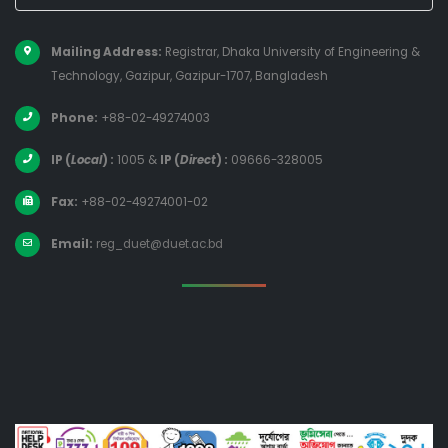
Mailing Address:
Registrar, Dhaka University of Engineering &
Technology, Gazipur, Gazipur-1707, Bangladesh
Phone:
+88-02-49274003
IP (
Local
) :
1005
&
IP (
Direct
) :
09666-328005
Fax:
+88-02-49274001-02
Email:
reg_duet@duet.ac.bd