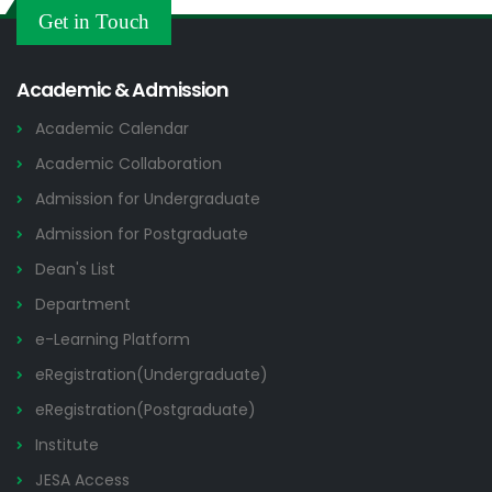
Others
Get in Touch
2026
Academic & Admission
Academic Calendar
Academic Collaboration
Admission for Undergraduate
Admission for Postgraduate
Dean's List
Department
e-Learning Platform
eRegistration(Undergraduate)
eRegistration(Postgraduate)
Institute
JESA Access