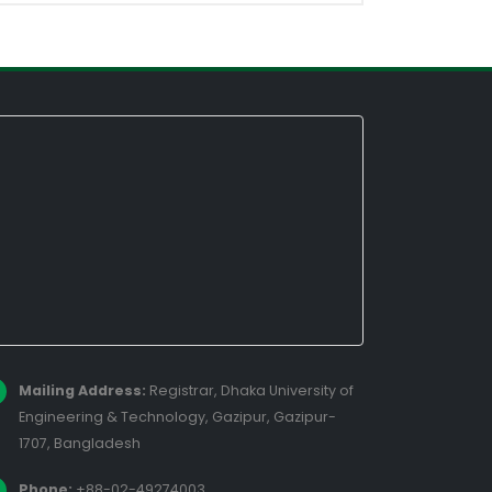
Mailing Address:
Registrar, Dhaka University of
Engineering & Technology, Gazipur, Gazipur-
1707, Bangladesh
Phone:
+88-02-49274003