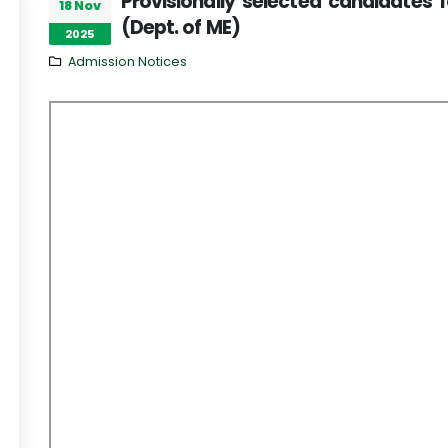
Provisionally selected candidates 
18 Nov
(Dept. of ME)
2025
Admission Notices