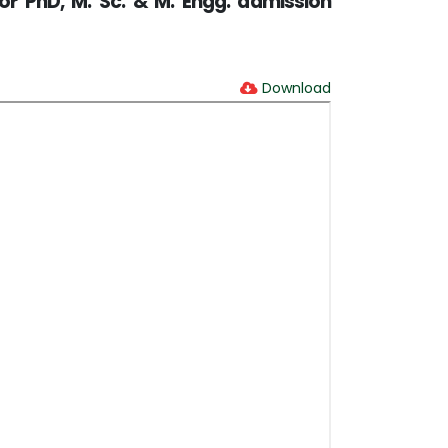
for PhD, M. Sc. & M. Engg. admission
Download