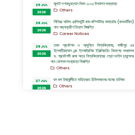
জুলাই গণঅভ্যুত্থান দিবস ২০২৬ উদযাপন সংক্রান্ত
29 JUL
Others
2026
সিনিয়র অফিস এ্যসিসটেন্ট কাম কম্পিউটার অপারেটর (কনভার্টিবল)
28 JUL
পদে অভ্যন্তরীণ নিয়োগ বিজ্ঞপ্তি
2026
Career Notices
ঢাকা প্রকৌশল ও প্রযুক্তি বিশ্ববিদ্যালয়, গাজীপুর এর
28 JUL
ইলেকট্রিক্যাল এন্ড ইলেকট্রনিক ইঞ্জিনিয়ারিং বিভাগের অধ্যাপক
2026
ড. প্রকৌশলী রুমা অত্র বিশ্ববিদ্যালয়ের প্রো-ভাইস চ্যান্সেলর
পদে যোগদান সংক্রান্ত বিজ্ঞপ্তি
Others
হল কল ইমার্জেন্সীতে দায়িত্বরত চিকিৎসকদের নামের তালিকা
27 JUL
Others
2026
“জুলাই গণঅভ্যুত্থান দিবস ২০২৬” পালন উপলক্ষ্যে গঠিত কমিটির
26 JUL
অফিস আদেশ
2026
Others
GO of Prof. Dr. Biplov Kumar Roy
22 JUL
NOC/GO Notices
2026