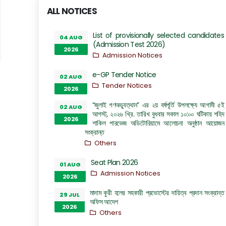
ALL NOTICES
List of provisionally selected candidates
04 AUG
(Admission Test 2026)
2026
Admission Notices
e-GP Tender Notice
02 AUG
Tender Notices
2026
“জুলাই গণঅভ্যুত্থান” এর ২য় বর্ষপূর্তি উপলক্ষ্যে আগামী ৫ই
02 AUG
আগস্ট, ২০২৬ খ্রি. তারিখ বুধবার সকাল ১০:০০ ঘটিকায় শহিদ
2026
শাকিল পারভেজ অডিটোরিয়ামে আলোচনা অনুষ্ঠান আয়োজন
সংক্রান্ত
Others
Seat Plan 2026
01 AUG
Admission Notices
2026
মাদাম কুরী হলের সহকারী প্রভোস্টের দায়িত্ব প্রদান সংক্রান্ত
29 JUL
অফিস আদেশ
2026
Others