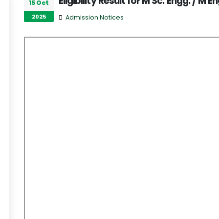
Eligibility Result for M Sc. Engg. / M E
15 Oct
2025
Admission Notices