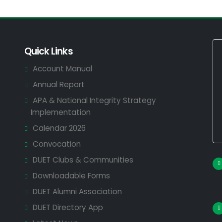
Quick Links
Account Manual
Annual Report
APA & National Integrity Strategy
Implementation
Calendar 2026
Convocation
DUET Clubs & Communities
Downloadable Forms
DUET Alumni Association
DUET Directory App