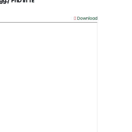
ngg./ PhD in TE
Download