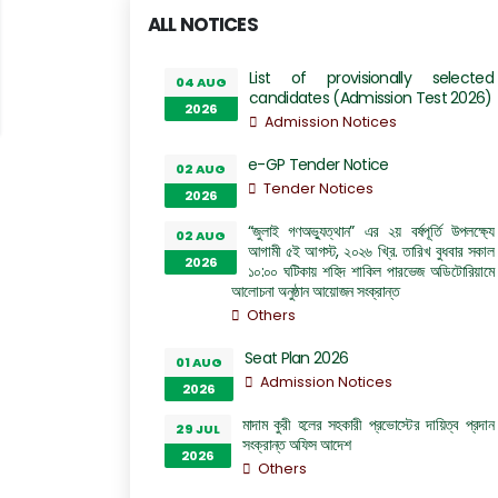
ALL NOTICES
List of provisionally selected
04 AUG
candidates (Admission Test 2026)
2026
Admission Notices
e-GP Tender Notice
02 AUG
Tender Notices
2026
“জুলাই গণঅভ্যুত্থান” এর ২য় বর্ষপূর্তি উপলক্ষ্যে
02 AUG
আগামী ৫ই আগস্ট, ২০২৬ খ্রি. তারিখ বুধবার সকাল
2026
১০:০০ ঘটিকায় শহিদ শাকিল পারভেজ অডিটোরিয়ামে
আলোচনা অনুষ্ঠান আয়োজন সংক্রান্ত
Others
Seat Plan 2026
01 AUG
Admission Notices
2026
মাদাম কুরী হলের সহকারী প্রভোস্টের দায়িত্ব প্রদান
29 JUL
সংক্রান্ত অফিস আদেশ
2026
Others