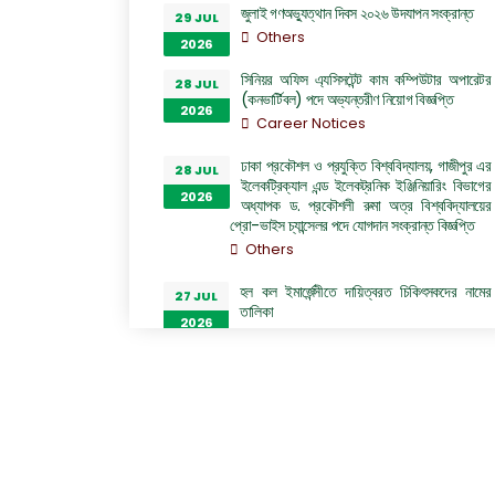
জুলাই গণঅভ্যুত্থান দিবস ২০২৬ উদযাপন সংক্রান্ত
29 JUL
Others
2026
সিনিয়র অফিস এ্যসিসটেন্ট কাম কম্পিউটার অপারেটর
28 JUL
(কনভার্টিবল) পদে অভ্যন্তরীণ নিয়োগ বিজ্ঞপ্তি
2026
Career Notices
ঢাকা প্রকৌশল ও প্রযুক্তি বিশ্ববিদ্যালয়, গাজীপুর এর
28 JUL
ইলেকট্রিক্যাল এন্ড ইলেকট্রনিক ইঞ্জিনিয়ারিং বিভাগের
2026
অধ্যাপক ড. প্রকৌশলী রুমা অত্র বিশ্ববিদ্যালয়ের
প্রো-ভাইস চ্যান্সেলর পদে যোগদান সংক্রান্ত বিজ্ঞপ্তি
Others
হল কল ইমার্জেন্সীতে দায়িত্বরত চিকিৎসকদের নামের
27 JUL
তালিকা
2026
Others
“জুলাই গণঅভ্যুত্থান দিবস ২০২৬” পালন উপলক্ষ্যে
26 JUL
গঠিত কমিটির অফিস আদেশ
2026
Others
GO of Prof. Dr. Biplov Kumar Roy
22 JUL
NOC/GO Notices