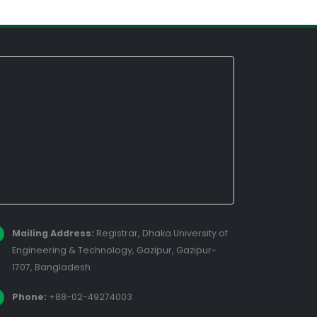
Mailing Address:
Registrar, Dhaka University of
Engineering & Technology, Gazipur, Gazipur-
1707, Bangladesh
Phone:
+88-02-49274003