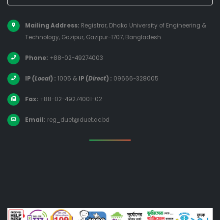
Mailing Address:
Registrar, Dhaka University of Engineering &
Technology, Gazipur, Gazipur-1707, Bangladesh
Phone:
+88-02-49274003
IP (
Local
) :
1005
&
IP (
Direct
) :
09666-328005
Fax:
+88-02-49274001-02
Email:
reg_duet@duet.ac.bd