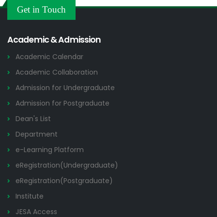
Others
Get in Touch
2026
Academic & Admission
Academic Calendar
Academic Collaboration
Admission for Undergraduate
Admission for Postgraduate
Dean's List
Department
e-Learning Platform
eRegistration(Undergraduate)
eRegistration(Postgraduate)
Institute
JESA Access