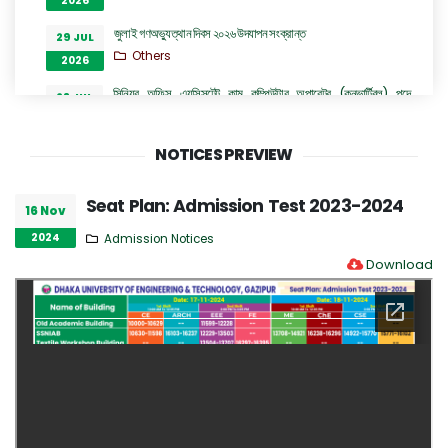
2026
জুলাই গণঅভ্যুত্থান দিবস ২০২৬ উদযাপন সংক্রান্ত
29 JUL
Others
2026
সিনিয়র অফিস এ্যসিসটেন্ট কাম কম্পিউটার অপারেটর (কনভার্টিবল) পদে
28 JUL
অভ্যন্তরীণ নিয়োগ বিজ্ঞপ্তি
2026
Career Notices
NOTICES PREVIEW
ঢাকা প্রকৌশল ও প্রযুক্তি বিশ্ববিদ্যালয়, গাজীপুর এর ইলেকট্রিক্যাল এন্ড
28 JUL
ইলেকট্রনিক ইঞ্জিনিয়ারিং বিভাগের অধ্যাপক ড. প্রকৌশলী রুমা অত্র
2026
Seat Plan: Admission Test 2023-2024
বিশ্ববিদ্যালয়ের প্রো-ভাইস চ্যান্সেলর পদে যোগদান সংক্রান্ত বিজ্ঞপ্তি
16 Nov
Others
2024
Admission Notices
Download
হল কল ইমার্জেন্সীতে দায়িত্বরত চিকিৎসকদের নামের তালিকা
27 JUL
Others
2026
“জুলাই গণঅভ্যুত্থান দিবস ২০২৬” পালন উপলক্ষ্যে গঠিত কমিটির অফিস আদেশ
26 JUL
Others
2026
GO of Prof. Dr. Biplov Kumar Roy
22 JUL
NOC/GO Notices
2026
Research and Academic Committee এর নোটিশ