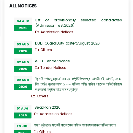
ALL NOTICES
List of provisionally selected candidates
04 AUG
(Admission Test 2026)
2026
Admission Notices
DUET Guard Duty Roster: August, 2026
03 AUG
Others
2026
e-GP Tender Notice
02 AUG
Tender Notices
2026
“জুলাই গণঅভ্যুত্থান” এর ২য় বর্ষপূর্তি উপলক্ষ্যে আগামী ৫ই আগস্ট, ২০২৬
02 AUG
খ্রি. তারিখ বুধবার সকাল ১০:০০ ঘটিকায় শহিদ শাকিল পারভেজ অডিটোরিয়ামে
2026
আলোচনা অনুষ্ঠান আয়োজন সংক্রান্ত
Others
Seat Plan 2026
01 AUG
Admission Notices
2026
মাদাম কুরী হলের সহকারী প্রভোস্টের দায়িত্ব প্রদান সংক্রান্ত অফিস আদেশ
29 JUL
Others