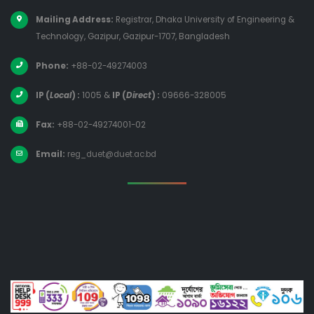
Mailing Address:
Registrar, Dhaka University of Engineering &
Technology, Gazipur, Gazipur-1707, Bangladesh
Phone:
+88-02-49274003
IP (
Local
) :
1005
&
IP (
Direct
) :
09666-328005
Fax:
+88-02-49274001-02
Email:
reg_duet@duet.ac.bd