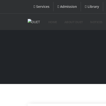
Services
Admission
Library
HOME
ABOUT DUET
NOTICES