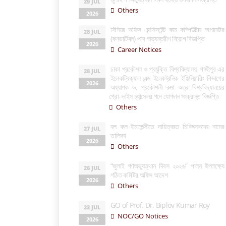
29 JUL
Others
2026
সিনিয়র অফিস এ্যসিসটেন্ট কাম কম্পিউটার অপারেটর
28 JUL
(কনভার্টিবল) পদে অভ্যন্তরীণ নিয়োগ বিজ্ঞপ্তি
2026
Career Notices
ঢাকা প্রকৌশল ও প্রযুক্তি বিশ্ববিদ্যালয়, গাজীপুর এর
28 JUL
ইলেকট্রিক্যাল এন্ড ইলেকট্রনিক ইঞ্জিনিয়ারিং বিভাগের
2026
অধ্যাপক ড. প্রকৌশলী রুমা অত্র বিশ্ববিদ্যালয়ের
প্রো-ভাইস চ্যান্সেলর পদে যোগদান সংক্রান্ত বিজ্ঞপ্তি
Others
হল কল ইমার্জেন্সীতে দায়িত্বরত চিকিৎসকদের নামের
27 JUL
তালিকা
2026
Others
“জুলাই গণঅভ্যুত্থান দিবস ২০২৬” পালন উপলক্ষ্যে
26 JUL
গঠিত কমিটির অফিস আদেশ
2026
Others
GO of Prof. Dr. Biplov Kumar Roy
22 JUL
NOC/GO Notices
2026