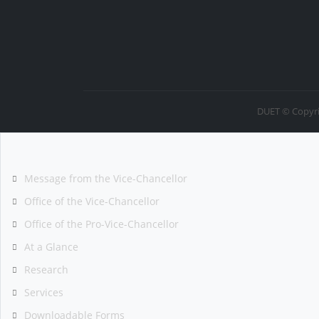
DUET © Copyri
Message from the Vice-Chancellor
Office of the Vice-Chancellor
Office of the Pro-Vice-Chancellor
At a Glance
Research
Services
Downloadable Forms