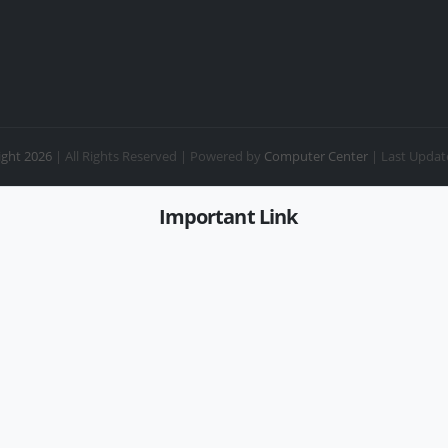
ght 2026
| All Rights Reserved |
Powered by
Computer Center
| Last Updat
Important Link