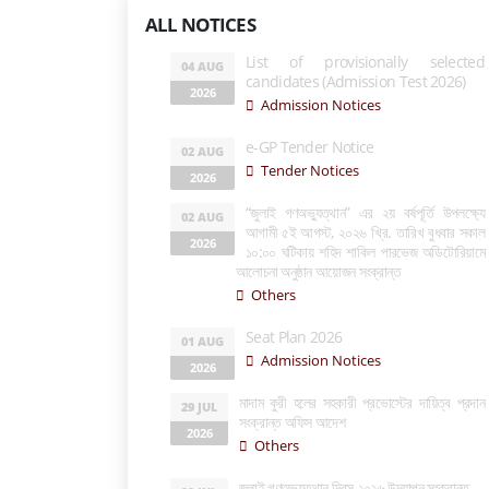
ALL NOTICES
List of provisionally selected
04 AUG
candidates (Admission Test 2026)
2026
Admission Notices
e-GP Tender Notice
02 AUG
Tender Notices
2026
“জুলাই গণঅভ্যুত্থান” এর ২য় বর্ষপূর্তি উপলক্ষ্যে
02 AUG
আগামী ৫ই আগস্ট, ২০২৬ খ্রি. তারিখ বুধবার সকাল
2026
১০:০০ ঘটিকায় শহিদ শাকিল পারভেজ অডিটোরিয়ামে
আলোচনা অনুষ্ঠান আয়োজন সংক্রান্ত
Others
Seat Plan 2026
01 AUG
Admission Notices
2026
মাদাম কুরী হলের সহকারী প্রভোস্টের দায়িত্ব প্রদান
29 JUL
সংক্রান্ত অফিস আদেশ
2026
Others
জুলাই গণঅভ্যুত্থান দিবস ২০২৬ উদযাপন সংক্রান্ত