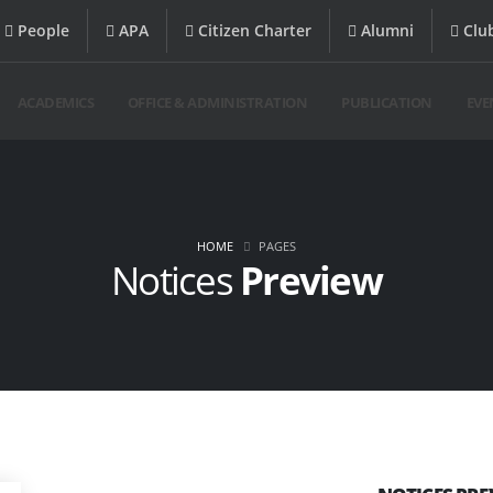
People
APA
Citizen Charter
Alumni
Clu
ACADEMICS
OFFICE & ADMINISTRATION
PUBLICATION
EVE
HOME
PAGES
Notices
Preview