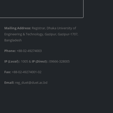
Mailing Address:
Registrar, Dhaka University of
Engineering & Technology, Gazipur, Gazipur-1707,
Bangladesh
Phone:
+88-02-49274003
IP (
Local
) :
1005
&
IP (
Direct
) :
09666-328005
Fax:
+88-02-49274001-02
Email:
reg_duet@duet.ac.bd