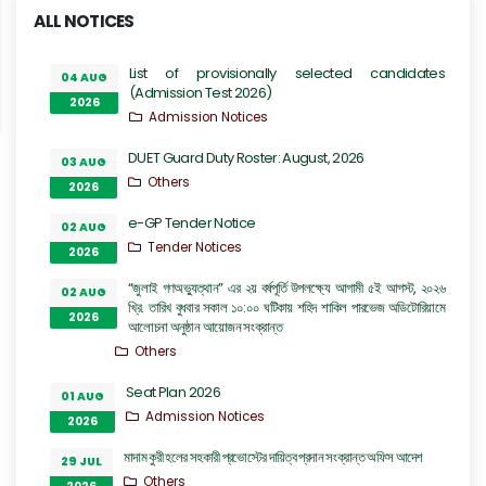
ALL NOTICES
List of provisionally selected candidates
04 AUG
(Admission Test 2026)
2026
Admission Notices
DUET Guard Duty Roster: August, 2026
03 AUG
Others
2026
e-GP Tender Notice
02 AUG
Tender Notices
2026
“জুলাই গণঅভ্যুত্থান” এর ২য় বর্ষপূর্তি উপলক্ষ্যে আগামী ৫ই আগস্ট, ২০২৬
02 AUG
খ্রি. তারিখ বুধবার সকাল ১০:০০ ঘটিকায় শহিদ শাকিল পারভেজ অডিটোরিয়ামে
2026
আলোচনা অনুষ্ঠান আয়োজন সংক্রান্ত
Others
Seat Plan 2026
01 AUG
Admission Notices
2026
মাদাম কুরী হলের সহকারী প্রভোস্টের দায়িত্ব প্রদান সংক্রান্ত অফিস আদেশ
29 JUL
Others