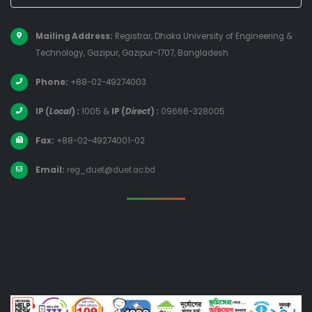
Mailing Address:
Registrar, Dhaka University of Engineering &
Technology, Gazipur, Gazipur-1707, Bangladesh
Phone:
+88-02-49274003
IP (
Local
) :
1005
&
IP (
Direct
) :
09666-328005
Fax:
+88-02-49274001-02
Email:
reg_duet@duet.ac.bd