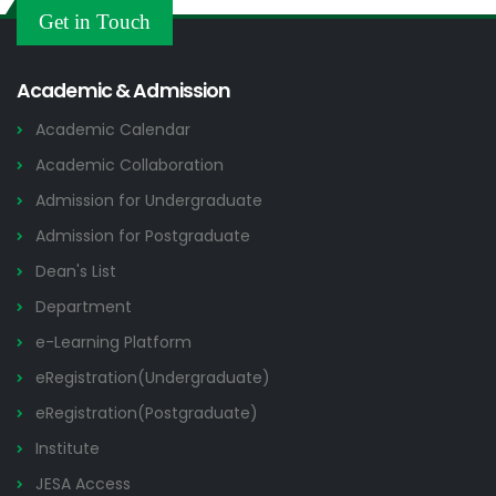
Admission Notices
Get in Touch
2026
Academic & Admission
Academic Calendar
Academic Collaboration
Admission for Undergraduate
Admission for Postgraduate
Dean's List
Department
e-Learning Platform
eRegistration(Undergraduate)
eRegistration(Postgraduate)
Institute
JESA Access