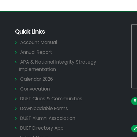
Quick Links
Account Manual
Annual Report
APA & National Integrity Strategy
Implementation
Calendar 2026
Convocation
DUET Clubs & Communities
Downloadable Forms
DUET Alumni Association
DUET Directory App