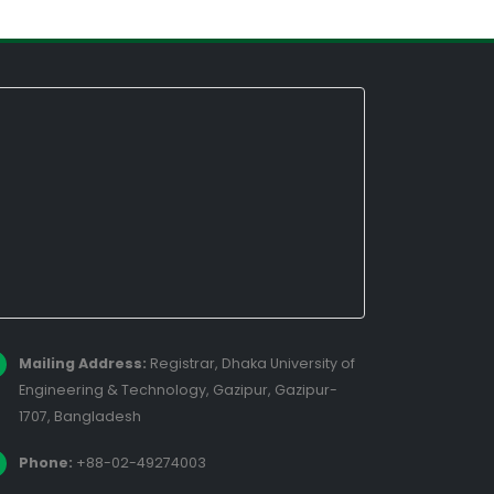
Mailing Address:
Registrar, Dhaka University of
Engineering & Technology, Gazipur, Gazipur-
1707, Bangladesh
Phone:
+88-02-49274003