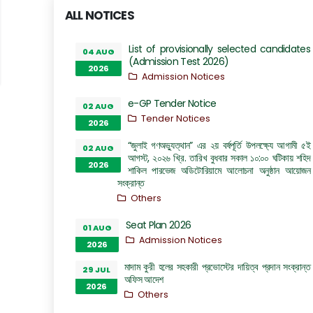
ALL NOTICES
List of provisionally selected candidates
04 AUG
(Admission Test 2026)
2026
Admission Notices
e-GP Tender Notice
02 AUG
Tender Notices
2026
“জুলাই গণঅভ্যুত্থান” এর ২য় বর্ষপূর্তি উপলক্ষ্যে আগামী ৫ই
02 AUG
আগস্ট, ২০২৬ খ্রি. তারিখ বুধবার সকাল ১০:০০ ঘটিকায় শহিদ
2026
শাকিল পারভেজ অডিটোরিয়ামে আলোচনা অনুষ্ঠান আয়োজন
সংক্রান্ত
Others
Seat Plan 2026
01 AUG
Admission Notices
2026
মাদাম কুরী হলের সহকারী প্রভোস্টের দায়িত্ব প্রদান সংক্রান্ত
29 JUL
অফিস আদেশ
2026
Others