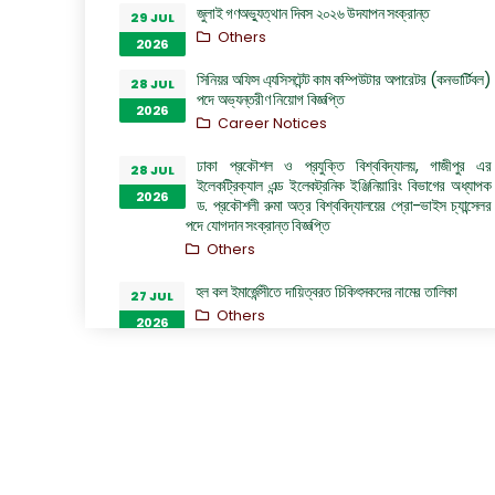
জুলাই গণঅভ্যুত্থান দিবস ২০২৬ উদযাপন সংক্রান্ত
29 JUL
Others
2026
সিনিয়র অফিস এ্যসিসটেন্ট কাম কম্পিউটার অপারেটর (কনভার্টিবল)
28 JUL
পদে অভ্যন্তরীণ নিয়োগ বিজ্ঞপ্তি
2026
Career Notices
ঢাকা প্রকৌশল ও প্রযুক্তি বিশ্ববিদ্যালয়, গাজীপুর এর
28 JUL
ইলেকট্রিক্যাল এন্ড ইলেকট্রনিক ইঞ্জিনিয়ারিং বিভাগের অধ্যাপক
2026
ড. প্রকৌশলী রুমা অত্র বিশ্ববিদ্যালয়ের প্রো-ভাইস চ্যান্সেলর
পদে যোগদান সংক্রান্ত বিজ্ঞপ্তি
Others
হল কল ইমার্জেন্সীতে দায়িত্বরত চিকিৎসকদের নামের তালিকা
27 JUL
Others
2026
“জুলাই গণঅভ্যুত্থান দিবস ২০২৬” পালন উপলক্ষ্যে গঠিত কমিটির
26 JUL
অফিস আদেশ
2026
Others
GO of Prof. Dr. Biplov Kumar Roy
22 JUL
NOC/GO Notices
2026