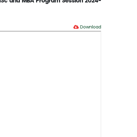
 MSc and MBA Program Session 2024-
Download