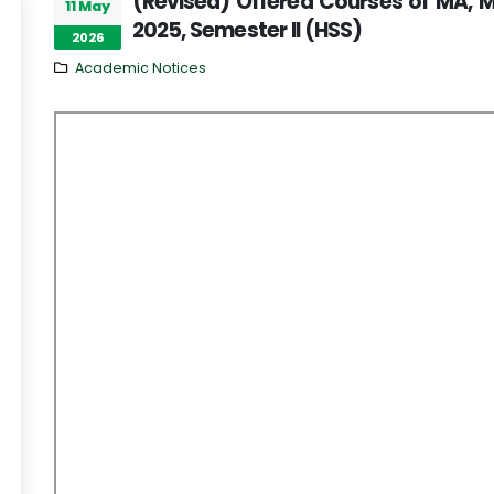
(Revised) Offered Courses of MA,
11 May
2025, Semester II (HSS)
2026
Academic Notices