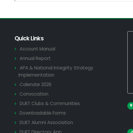
Quick Links
Account Manual
Annual Report
APA & National Integrity Strategy
Implementation
Calendar 2026
Convocation
DUET Clubs & Communities
Downloadable Forms
DUET Alumni Association
DUET Directory App