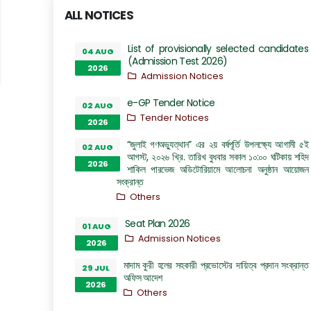
ALL NOTICES
List of provisionally selected candidates
04 AUG
(Admission Test 2026)
2026
Admission Notices
e-GP Tender Notice
02 AUG
Tender Notices
2026
“জুলাই গণঅভ্যুত্থান” এর ২য় বর্ষপূর্তি উপলক্ষ্যে আগামী ৫ই
02 AUG
আগস্ট, ২০২৬ খ্রি. তারিখ বুধবার সকাল ১০:০০ ঘটিকায় শহিদ
2026
শাকিল পারভেজ অডিটোরিয়ামে আলোচনা অনুষ্ঠান আয়োজন
সংক্রান্ত
Others
Seat Plan 2026
01 AUG
Admission Notices
2026
মাদাম কুরী হলের সহকারী প্রভোস্টের দায়িত্ব প্রদান সংক্রান্ত
29 JUL
অফিস আদেশ
2026
Others