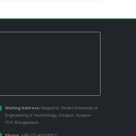
Mailing Address:
Registrar, Dhaka University of
Engineering & Technology, Gazipur, Gazipur-
1707, Bangladesh
Phone:
+88-02-49274003