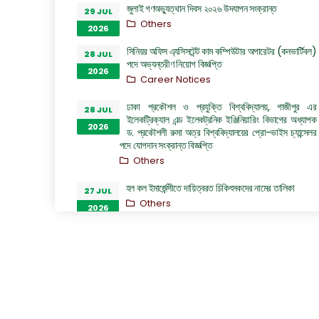
জুলাই গণঅভ্যুত্থান দিবস ২০২৬ উদযাপন সংক্রান্ত
29 JUL
Others
2026
সিনিয়র অফিস এ্যসিসটেন্ট কাম কম্পিউটার অপারেটর (কনভার্টিবল)
28 JUL
পদে অভ্যন্তরীণ নিয়োগ বিজ্ঞপ্তি
2026
Career Notices
ঢাকা প্রকৌশল ও প্রযুক্তি বিশ্ববিদ্যালয়, গাজীপুর এর
28 JUL
ইলেকট্রিক্যাল এন্ড ইলেকট্রনিক ইঞ্জিনিয়ারিং বিভাগের অধ্যাপক
2026
ড. প্রকৌশলী রুমা অত্র বিশ্ববিদ্যালয়ের প্রো-ভাইস চ্যান্সেলর
পদে যোগদান সংক্রান্ত বিজ্ঞপ্তি
Others
হল কল ইমার্জেন্সীতে দায়িত্বরত চিকিৎসকদের নামের তালিকা
27 JUL
Others
2026
“জুলাই গণঅভ্যুত্থান দিবস ২০২৬” পালন উপলক্ষ্যে গঠিত কমিটির
26 JUL
অফিস আদেশ
2026
Others
GO of Prof. Dr. Biplov Kumar Roy
22 JUL
NOC/GO Notices
2026