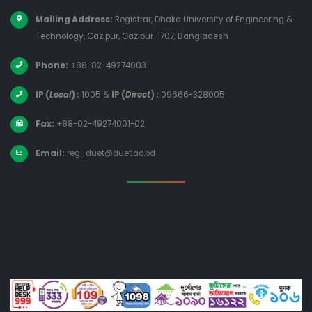
Mailing Address:
Registrar, Dhaka University of Engineering &
Technology, Gazipur, Gazipur-1707, Bangladesh
Phone:
+88-02-49274003
IP (
Local
) :
1005
&
IP (
Direct
) :
09666-328005
Fax:
+88-02-49274001-02
Email:
reg_duet@duet.ac.bd