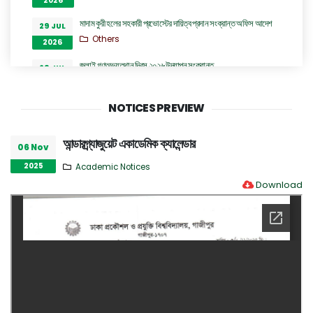
2026
মাদাম কুরী হলের সহকারী প্রভোস্টের দায়িত্ব প্রদান সংক্রান্ত অফিস আদেশ
29 JUL
Others
2026
জুলাই গণঅভ্যুত্থান দিবস ২০২৬ উদযাপন সংক্রান্ত
29 JUL
Others
2026
সিনিয়র অফিস এ্যসিসটেন্ট কাম কম্পিউটার অপারেটর (কনভার্টিবল) পদে
NOTICES PREVIEW
28 JUL
অভ্যন্তরীণ নিয়োগ বিজ্ঞপ্তি
2026
Career Notices
আন্ডারগ্র্যাজুয়েট একাডেমিক ক্যালেন্ডার
06 Nov
ঢাকা প্রকৌশল ও প্রযুক্তি বিশ্ববিদ্যালয়, গাজীপুর এর ইলেকট্রিক্যাল এন্ড
28 JUL
2025
Academic Notices
ইলেকট্রনিক ইঞ্জিনিয়ারিং বিভাগের অধ্যাপক ড. প্রকৌশলী রুমা অত্র
2026
Download
বিশ্ববিদ্যালয়ের প্রো-ভাইস চ্যান্সেলর পদে যোগদান সংক্রান্ত বিজ্ঞপ্তি
Others
হল কল ইমার্জেন্সীতে দায়িত্বরত চিকিৎসকদের নামের তালিকা
27 JUL
Others
2026
“জুলাই গণঅভ্যুত্থান দিবস ২০২৬” পালন উপলক্ষ্যে গঠিত কমিটির অফিস আদেশ
26 JUL
Others
2026
GO of Prof. Dr. Biplov Kumar Roy