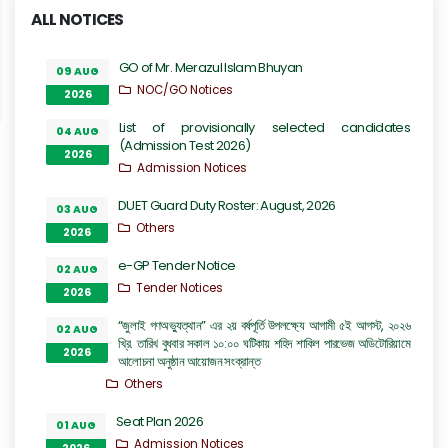
ALL NOTICES
GO of Mr. Merazul Islam Bhuyan
09 AUG
NOC/GO Notices
2026
List of provisionally selected candidates
04 AUG
(Admission Test 2026)
2026
Admission Notices
DUET Guard Duty Roster: August, 2026
03 AUG
Others
2026
e-GP Tender Notice
02 AUG
Tender Notices
2026
“জুলাই গণঅভ্যুত্থান” এর ২য় বর্ষপূর্তি উপলক্ষ্যে আগামী ৫ই আগস্ট, ২০২৬
02 AUG
খ্রি. তারিখ বুধবার সকাল ১০:০০ ঘটিকায় শহিদ শাকিল পারভেজ অডিটোরিয়ামে
2026
আলোচনা অনুষ্ঠান আয়োজন সংক্রান্ত
Others
Seat Plan 2026
01 AUG
Admission Notices