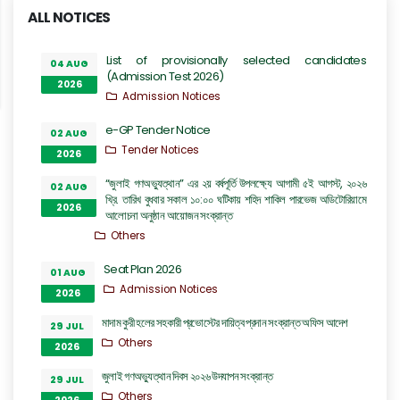
ALL NOTICES
List of provisionally selected candidates
04 AUG
(Admission Test 2026)
2026
Admission Notices
e-GP Tender Notice
02 AUG
Tender Notices
2026
“জুলাই গণঅভ্যুত্থান” এর ২য় বর্ষপূর্তি উপলক্ষ্যে আগামী ৫ই আগস্ট, ২০২৬
02 AUG
খ্রি. তারিখ বুধবার সকাল ১০:০০ ঘটিকায় শহিদ শাকিল পারভেজ অডিটোরিয়ামে
2026
আলোচনা অনুষ্ঠান আয়োজন সংক্রান্ত
Others
Seat Plan 2026
01 AUG
Admission Notices
2026
মাদাম কুরী হলের সহকারী প্রভোস্টের দায়িত্ব প্রদান সংক্রান্ত অফিস আদেশ
29 JUL
Others
2026
জুলাই গণঅভ্যুত্থান দিবস ২০২৬ উদযাপন সংক্রান্ত
29 JUL
Others