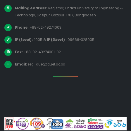
Mailing Address:
Registrar, Dhaka University of Engineering &
Technology, Gazipur, Gazipur-1707, Bangladesh
Phone:
+88-02-49274003
IP (
Local
) :
1005
&
IP (
Direct
) :
09666-328005
Fax:
+88-02-49274001-02
Email:
reg_duet@duet.ac.bd