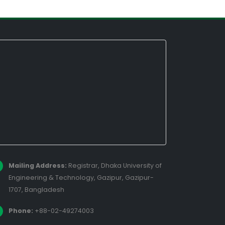
Mailing Address:
Registrar, Dhaka University of
Engineering & Technology, Gazipur, Gazipur-
1707, Bangladesh
Phone:
+88-02-49274003