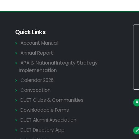
Quick Links
Account Manual
Annual Report
APA & National Integrity Strategy
Implementation
Calendar 2026
Convocation
DUET Clubs & Communities
Downloadable Forms
DUET Alumni Association
DUET Directory App