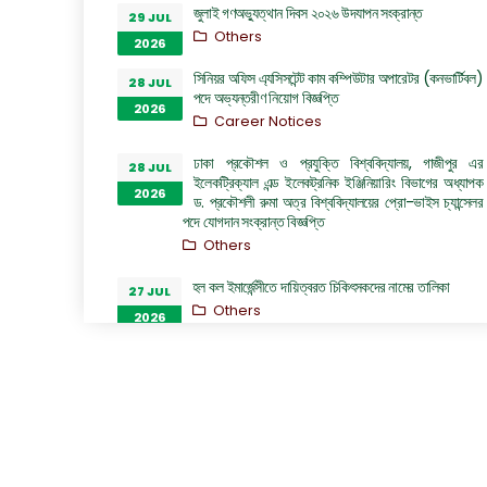
জুলাই গণঅভ্যুত্থান দিবস ২০২৬ উদযাপন সংক্রান্ত
29 JUL
Others
2026
সিনিয়র অফিস এ্যসিসটেন্ট কাম কম্পিউটার অপারেটর (কনভার্টিবল)
28 JUL
পদে অভ্যন্তরীণ নিয়োগ বিজ্ঞপ্তি
2026
Career Notices
ঢাকা প্রকৌশল ও প্রযুক্তি বিশ্ববিদ্যালয়, গাজীপুর এর
28 JUL
ইলেকট্রিক্যাল এন্ড ইলেকট্রনিক ইঞ্জিনিয়ারিং বিভাগের অধ্যাপক
2026
ড. প্রকৌশলী রুমা অত্র বিশ্ববিদ্যালয়ের প্রো-ভাইস চ্যান্সেলর
পদে যোগদান সংক্রান্ত বিজ্ঞপ্তি
Others
হল কল ইমার্জেন্সীতে দায়িত্বরত চিকিৎসকদের নামের তালিকা
27 JUL
Others
2026
“জুলাই গণঅভ্যুত্থান দিবস ২০২৬” পালন উপলক্ষ্যে গঠিত কমিটির
26 JUL
অফিস আদেশ
2026
Others
GO of Prof. Dr. Biplov Kumar Roy
22 JUL
NOC/GO Notices
2026