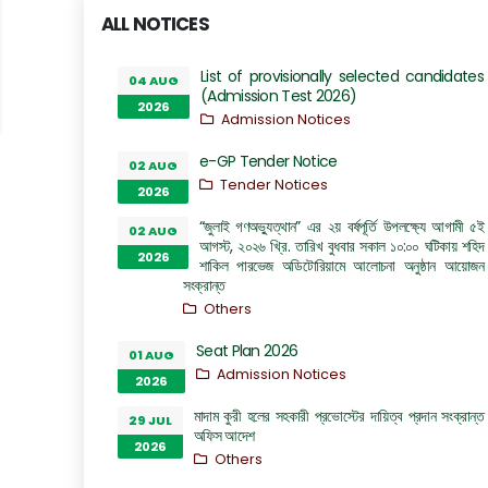
ALL NOTICES
List of provisionally selected candidates
04 AUG
(Admission Test 2026)
2026
Admission Notices
e-GP Tender Notice
02 AUG
Tender Notices
2026
“জুলাই গণঅভ্যুত্থান” এর ২য় বর্ষপূর্তি উপলক্ষ্যে আগামী ৫ই
02 AUG
আগস্ট, ২০২৬ খ্রি. তারিখ বুধবার সকাল ১০:০০ ঘটিকায় শহিদ
2026
শাকিল পারভেজ অডিটোরিয়ামে আলোচনা অনুষ্ঠান আয়োজন
সংক্রান্ত
Others
Seat Plan 2026
01 AUG
Admission Notices
2026
মাদাম কুরী হলের সহকারী প্রভোস্টের দায়িত্ব প্রদান সংক্রান্ত
29 JUL
অফিস আদেশ
2026
Others