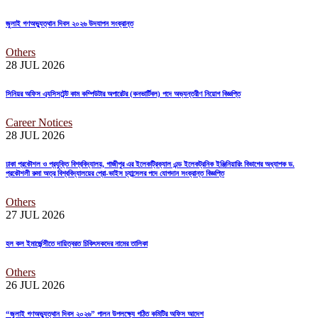
জুলাই গণঅভ্যুত্থান দিবস ২০২৬ উদযাপন সংক্রান্ত
Others
28 JUL
2026
সিনিয়র অফিস এ্যসিসটেন্ট কাম কম্পিউটার অপারেটর (কনভার্টিবল) পদে অভ্যন্তরীণ নিয়োগ বিজ্ঞপ্তি
Career Notices
28 JUL
2026
ঢাকা প্রকৌশল ও প্রযুক্তি বিশ্ববিদ্যালয়, গাজীপুর এর ইলেকট্রিক্যাল এন্ড ইলেকট্রনিক ইঞ্জিনিয়ারিং বিভাগের অধ্যাপক ড.
প্রকৌশলী রুমা অত্র বিশ্ববিদ্যালয়ের প্রো-ভাইস চ্যান্সেলর পদে যোগদান সংক্রান্ত বিজ্ঞপ্তি
Others
27 JUL
2026
হল কল ইমার্জেন্সীতে দায়িত্বরত চিকিৎসকদের নামের তালিকা
Others
26 JUL
2026
“জুলাই গণঅভ্যুত্থান দিবস ২০২৬” পালন উপলক্ষ্যে গঠিত কমিটির অফিস আদেশ