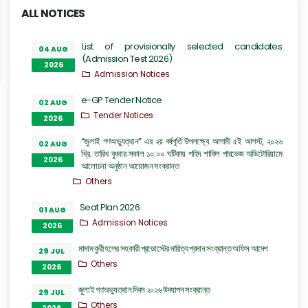
ALL NOTICES
List of provisionally selected candidates
04 AUG
(Admission Test 2026)
2026
Admission Notices
e-GP Tender Notice
02 AUG
Tender Notices
2026
“জুলাই গণঅভ্যুত্থান” এর ২য় বর্ষপূর্তি উপলক্ষ্যে আগামী ৫ই আগস্ট, ২০২৬
02 AUG
খ্রি. তারিখ বুধবার সকাল ১০:০০ ঘটিকায় শহিদ শাকিল পারভেজ অডিটোরিয়ামে
2026
আলোচনা অনুষ্ঠান আয়োজন সংক্রান্ত
Others
Seat Plan 2026
01 AUG
Admission Notices
2026
মাদাম কুরী হলের সহকারী প্রভোস্টের দায়িত্ব প্রদান সংক্রান্ত অফিস আদেশ
29 JUL
Others
2026
জুলাই গণঅভ্যুত্থান দিবস ২০২৬ উদযাপন সংক্রান্ত
29 JUL
Others