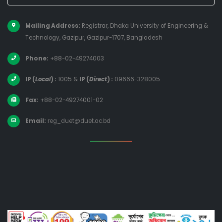
Mailing Address:
Registrar, Dhaka University of Engineering &
Technology, Gazipur, Gazipur-1707, Bangladesh
Phone:
+88-02-49274003
IP (
Local
) :
1005
&
IP (
Direct
) :
09666-328005
Fax:
+88-02-49274001-02
Email:
reg_duet@duet.ac.bd