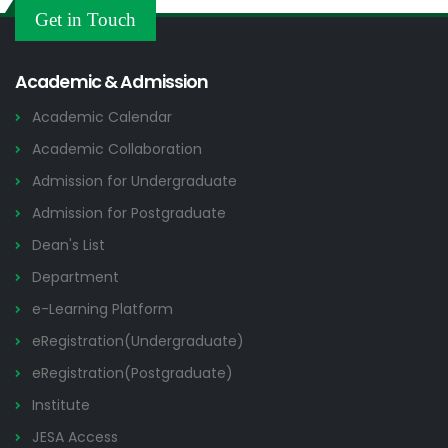
Others
Get in Touch
2026
Academic & Admission
Academic Calendar
Academic Collaboration
Admission for Undergraduate
Admission for Postgraduate
Dean's List
Department
e-Learning Platform
eRegistration(Undergraduate)
eRegistration(Postgraduate)
Institute
JESA Access