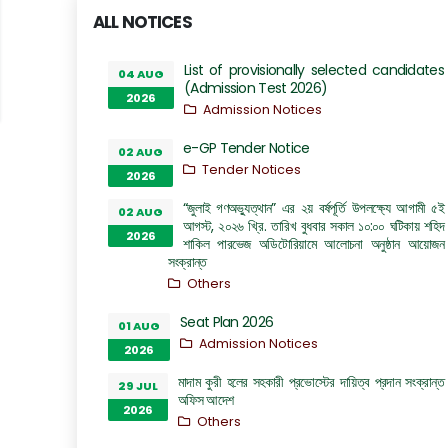
ALL NOTICES
List of provisionally selected candidates
04 AUG
(Admission Test 2026)
2026
Admission Notices
e-GP Tender Notice
02 AUG
Tender Notices
2026
“জুলাই গণঅভ্যুত্থান” এর ২য় বর্ষপূর্তি উপলক্ষ্যে আগামী ৫ই
02 AUG
আগস্ট, ২০২৬ খ্রি. তারিখ বুধবার সকাল ১০:০০ ঘটিকায় শহিদ
2026
শাকিল পারভেজ অডিটোরিয়ামে আলোচনা অনুষ্ঠান আয়োজন
সংক্রান্ত
Others
Seat Plan 2026
01 AUG
Admission Notices
2026
মাদাম কুরী হলের সহকারী প্রভোস্টের দায়িত্ব প্রদান সংক্রান্ত
29 JUL
অফিস আদেশ
2026
Others