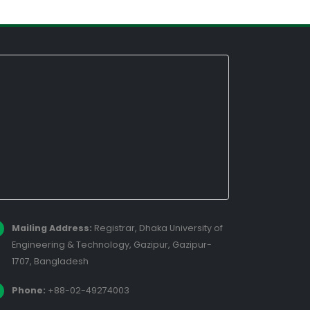
Mailing Address:
Registrar, Dhaka University of
Engineering & Technology, Gazipur, Gazipur-
1707, Bangladesh
Phone:
+88-02-49274003