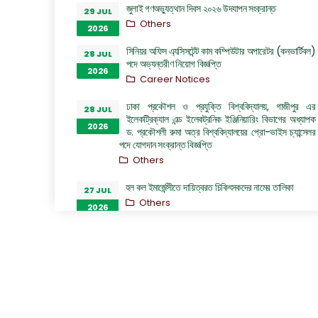
জুলাই গণঅভ্যুত্থান দিবস ২০২৬ উদযাপন সংক্রান্ত
29 JUL
Others
2026
সিনিয়র অফিস এ্যসিসটেন্ট কাম কম্পিউটার অপারেটর (কনভার্টিবল)
28 JUL
পদে অভ্যন্তরীণ নিয়োগ বিজ্ঞপ্তি
2026
Career Notices
ঢাকা প্রকৌশল ও প্রযুক্তি বিশ্ববিদ্যালয়, গাজীপুর এর
28 JUL
ইলেকট্রিক্যাল এন্ড ইলেকট্রনিক ইঞ্জিনিয়ারিং বিভাগের অধ্যাপক
2026
ড. প্রকৌশলী রুমা অত্র বিশ্ববিদ্যালয়ের প্রো-ভাইস চ্যান্সেলর
পদে যোগদান সংক্রান্ত বিজ্ঞপ্তি
Others
হল কল ইমার্জেন্সীতে দায়িত্বরত চিকিৎসকদের নামের তালিকা
27 JUL
Others
2026
“জুলাই গণঅভ্যুত্থান দিবস ২০২৬” পালন উপলক্ষ্যে গঠিত কমিটির
26 JUL
অফিস আদেশ
2026
Others
GO of Prof. Dr. Biplov Kumar Roy
22 JUL
NOC/GO Notices
2026