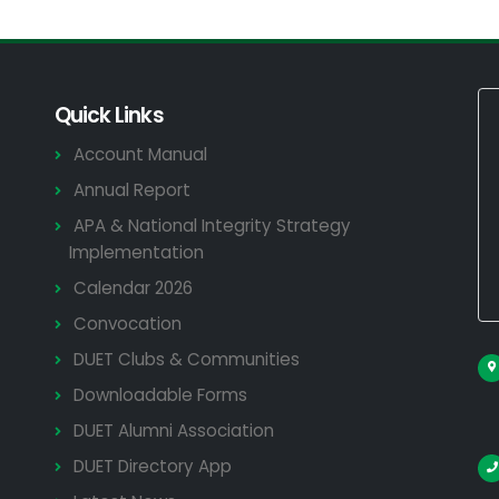
Quick Links
Account Manual
Annual Report
APA & National Integrity Strategy
Implementation
Calendar 2026
Convocation
DUET Clubs & Communities
Downloadable Forms
DUET Alumni Association
DUET Directory App