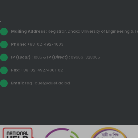
Mailing Address:
Registrar, Dhaka University of Engineering &
Phone:
+88-02-49274003
IP (
Local
) :
1005
&
IP (
Direct
) :
09666-328005
Fax:
+88-02-49274001-02
Email:
reg_duet@duet.ac.bd