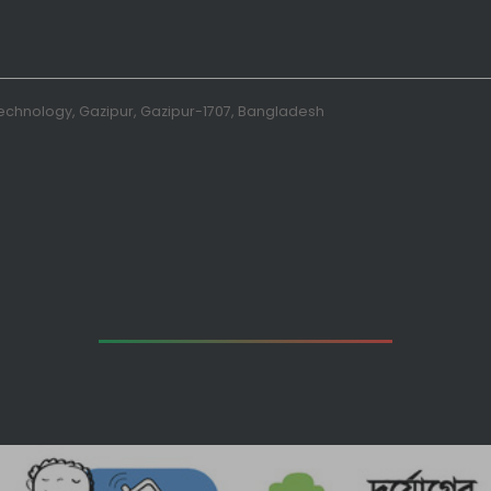
 Technology, Gazipur, Gazipur-1707, Bangladesh