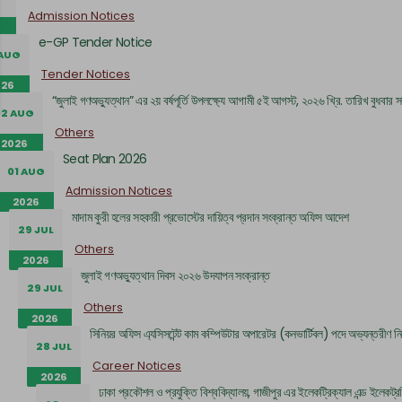
Admission Notices
e-GP Tender Notice
 AUG
Tender Notices
026
“জুলাই গণঅভ্যুত্থান” এর ২য় বর্ষপূর্তি উপলক্ষ্যে আগামী ৫ই আগস্ট, ২০২৬ খ্রি. তারিখ বুধ
02 AUG
Others
2026
Seat Plan 2026
01 AUG
Admission Notices
2026
মাদাম কুরী হলের সহকারী প্রভোস্টের দায়িত্ব প্রদান সংক্রান্ত অফিস আদেশ
29 JUL
Others
2026
জুলাই গণঅভ্যুত্থান দিবস ২০২৬ উদযাপন সংক্রান্ত
29 JUL
Others
2026
সিনিয়র অফিস এ্যসিসটেন্ট কাম কম্পিউটার অপারেটর (কনভার্টিবল) পদে অভ্যন্তরীণ নি
28 JUL
Career Notices
2026
ঢাকা প্রকৌশল ও প্রযুক্তি বিশ্ববিদ্যালয়, গাজীপুর এর ইলেকট্রিক্যাল এন্ড ইলেকট্র