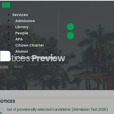
Services
Admission
Library
People
APA
Citizen Charter
Alumni
Notices
Preview
Clubs & Communities
HOME
PAGES
NOTICES
List of provisionally selected candidates (Admission Test 2026)
UG