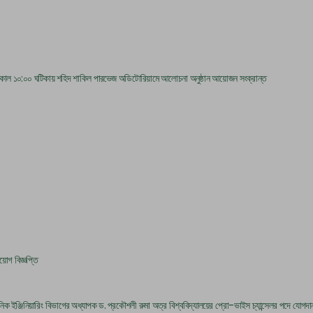
বার সকাল ১০:০০ ঘটিকায় শহিদ শাকিল পারভেজ অডিটোরিয়ামে আলোচনা অনুষ্ঠান আয়োজন সংক্রান্ত
য়োগ বিজ্ঞপ্তি
নিক ইঞ্জিনিয়ারিং বিভাগের অধ্যাপক ড. প্রকৌশলী রুমা অত্র বিশ্ববিদ্যালয়ের প্রো-ভাইস চ্যান্সেলর পদে যোগদান 