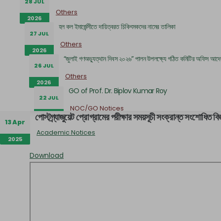
28 JUL
Others
2026
হল কল ইমার্জেন্সীতে দায়িত্বরত চিকিৎসকদের নামের তালিকা
27 JUL
Others
2026
“জুলাই গণঅভ্যুত্থান দিবস ২০২৬” পালন উপলক্ষ্যে গঠিত কমিটির অফিস আদে
26 JUL
Others
2026
GO of Prof. Dr. Biplov Kumar Roy
22 JUL
NOC/GO Notices
পোস্টগ্র্যাজুয়েট প্রোগ্রামের পরীক্ষার সময়সূচী সংক্রান্ত সংশোধিত বিজ
2026
13 Apr
Research and Academic Committee এর নোটিশ
22 JUL
Academic Notices
2025
Others
2026
জনাব সামিউল ইসলাম এর NOC
Download
21 JUL
NOC/GO Notices
2026
কাজী নজরুল ইসলাম হলের সহকারী প্রভোস্টের দায়িত্ব প্রদান সংক্র
21 JUL
Others
2026
আবাসিক হলে সীট বরাদ্দ সংক্রান্ত বিজ্ঞপ্তি