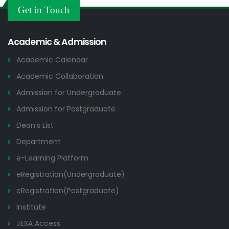
Others
Get in Touch
2026
Academic & Admission
Academic Calendar
Academic Collaboration
Admission for Undergraduate
Admission for Postgraduate
Dean's List
Department
e-Learning Platform
eRegistration(Undergraduate)
eRegistration(Postgraduate)
Institute
JESA Access