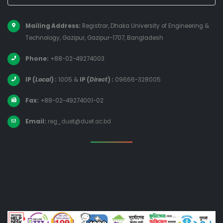
Mailing Address:
Registrar, Dhaka University of Engineering &
Technology, Gazipur, Gazipur-1707, Bangladesh
Phone:
+88-02-49274003
IP (
Local
) :
1005
&
IP (
Direct
) :
09666-328005
Fax:
+88-02-49274001-02
Email:
reg_duet@duet.ac.bd