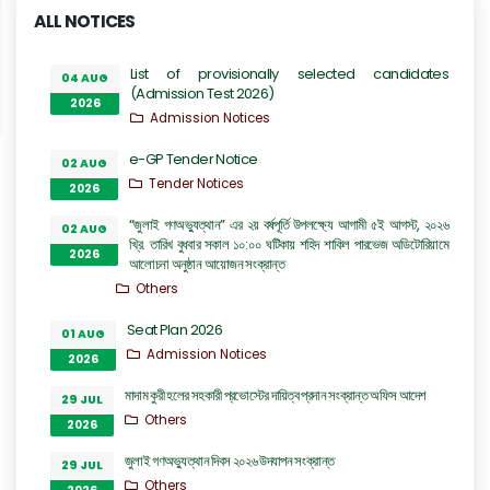
ALL NOTICES
List of provisionally selected candidates
04 AUG
(Admission Test 2026)
2026
Admission Notices
e-GP Tender Notice
02 AUG
Tender Notices
2026
“জুলাই গণঅভ্যুত্থান” এর ২য় বর্ষপূর্তি উপলক্ষ্যে আগামী ৫ই আগস্ট, ২০২৬
02 AUG
খ্রি. তারিখ বুধবার সকাল ১০:০০ ঘটিকায় শহিদ শাকিল পারভেজ অডিটোরিয়ামে
2026
আলোচনা অনুষ্ঠান আয়োজন সংক্রান্ত
Others
Seat Plan 2026
01 AUG
Admission Notices
2026
মাদাম কুরী হলের সহকারী প্রভোস্টের দায়িত্ব প্রদান সংক্রান্ত অফিস আদেশ
29 JUL
Others
2026
জুলাই গণঅভ্যুত্থান দিবস ২০২৬ উদযাপন সংক্রান্ত
29 JUL
Others