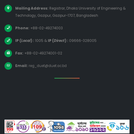
Mailing Address:
Registrar, Dhaka University of Engineering &
Technology, Gazipur, Gazipur-1707, Bangladesh
Phone:
+88-02-49274003
IP (
Local
) :
1005
&
IP (
Direct
) :
09666-328005
Fax:
+88-02-49274001-02
Email:
reg_duet@duet.ac.bd