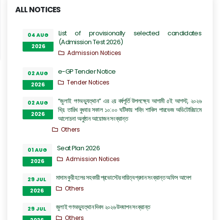
ALL NOTICES
List of provisionally selected candidates
04 AUG
(Admission Test 2026)
2026
Admission Notices
e-GP Tender Notice
02 AUG
Tender Notices
2026
“জুলাই গণঅভ্যুত্থান” এর ২য় বর্ষপূর্তি উপলক্ষ্যে আগামী ৫ই আগস্ট, ২০২৬
02 AUG
খ্রি. তারিখ বুধবার সকাল ১০:০০ ঘটিকায় শহিদ শাকিল পারভেজ অডিটোরিয়ামে
2026
আলোচনা অনুষ্ঠান আয়োজন সংক্রান্ত
Others
Seat Plan 2026
01 AUG
Admission Notices
2026
মাদাম কুরী হলের সহকারী প্রভোস্টের দায়িত্ব প্রদান সংক্রান্ত অফিস আদেশ
29 JUL
Others
2026
জুলাই গণঅভ্যুত্থান দিবস ২০২৬ উদযাপন সংক্রান্ত
29 JUL
Others