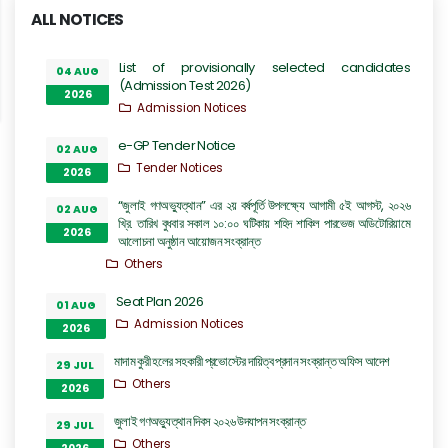
ALL NOTICES
List of provisionally selected candidates
04 AUG
(Admission Test 2026)
2026
Admission Notices
e-GP Tender Notice
02 AUG
Tender Notices
2026
“জুলাই গণঅভ্যুত্থান” এর ২য় বর্ষপূর্তি উপলক্ষ্যে আগামী ৫ই আগস্ট, ২০২৬
02 AUG
খ্রি. তারিখ বুধবার সকাল ১০:০০ ঘটিকায় শহিদ শাকিল পারভেজ অডিটোরিয়ামে
2026
আলোচনা অনুষ্ঠান আয়োজন সংক্রান্ত
Others
Seat Plan 2026
01 AUG
Admission Notices
2026
মাদাম কুরী হলের সহকারী প্রভোস্টের দায়িত্ব প্রদান সংক্রান্ত অফিস আদেশ
29 JUL
Others
2026
জুলাই গণঅভ্যুত্থান দিবস ২০২৬ উদযাপন সংক্রান্ত
29 JUL
Others