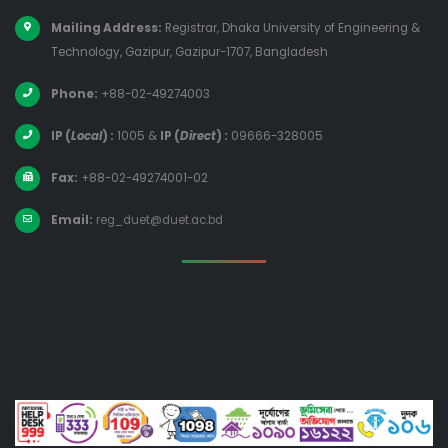
Mailing Address:
Registrar, Dhaka University of Engineering &
Technology, Gazipur, Gazipur-1707, Bangladesh
Phone:
+88-02-49274003
IP (
Local
) :
1005
&
IP (
Direct
) :
09666-328005
Fax:
+88-02-49274001-02
Email:
reg_duet@duet.ac.bd