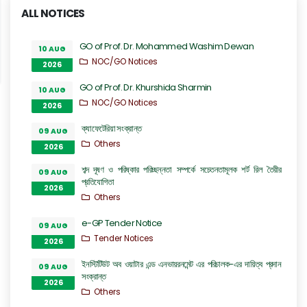
ALL NOTICES
GO of Prof. Dr. Mohammed Washim Dewan
10 AUG
NOC/GO Notices
2026
GO of Prof. Dr. Khurshida Sharmin
10 AUG
NOC/GO Notices
2026
ক্যাফেটেরিয়া সংক্রান্ত
09 AUG
Others
2026
শব্দ দূষণ ও পরিষ্কার পরিচ্ছন্নতা সম্পর্কে সচেতনতামূলক শর্ট রিল তৈরীর
09 AUG
প্রতিযোগিতা
2026
Others
e-GP Tender Notice
09 AUG
Tender Notices
2026
ইনস্টিটিউট অব ওয়াটার এন্ড এনভায়রনমেন্ট এর পরিচালক-এর দায়িত্ব প্রদান
09 AUG
সংক্রান্ত
2026
Others