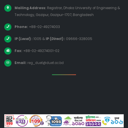
Mailing Address:
Registrar, Dhaka University of Engineering &
Technology, Gazipur, Gazipur-1707, Bangladesh
Phone:
+88-02-49274003
IP (
Local
) :
1005
&
IP (
Direct
) :
09666-328005
Fax:
+88-02-49274001-02
Email:
reg_duet@duet.ac.bd