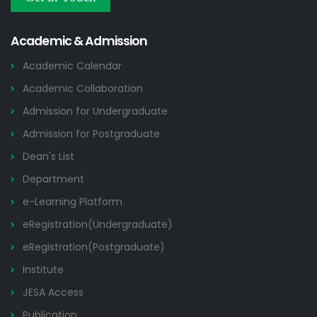
Research and Academic Committee এর নোটিশ
22 JUL
Others
2026
Academic & Admission
Academic Calendar
Academic Collaboration
Admission for Undergraduate
Admission for Postgraduate
Dean's List
Department
e-Learning Platform
eRegistration(Undergraduate)
eRegistration(Postgraduate)
Institute
JESA Access
Publication