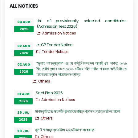
ALL NOTICES
List of provisionally selected candidates
04 AUG
(Admission Test 2026)
2026
Admission Notices
e-GP Tender Notice
02 AUG
Tender Notices
2026
“জুলাই গণঅভ্যুত্থান” এর ২য় বর্ষপূর্তি উপলক্ষ্যে আগামী ৫ই আগস্ট, ২০২৬
02 AUG
খ্রি. তারিখ বুধবার সকাল ১০:০০ ঘটিকায় শহিদ শাকিল পারভেজ অডিটোরিয়ামে
2026
আলোচনা অনুষ্ঠান আয়োজন সংক্রান্ত
Others
Seat Plan 2026
01 AUG
Admission Notices
2026
মাদাম কুরী হলের সহকারী প্রভোস্টের দায়িত্ব প্রদান সংক্রান্ত অফিস আদেশ
29 JUL
Others
2026
জুলাই গণঅভ্যুত্থান দিবস ২০২৬ উদযাপন সংক্রান্ত
29 JUL
Others