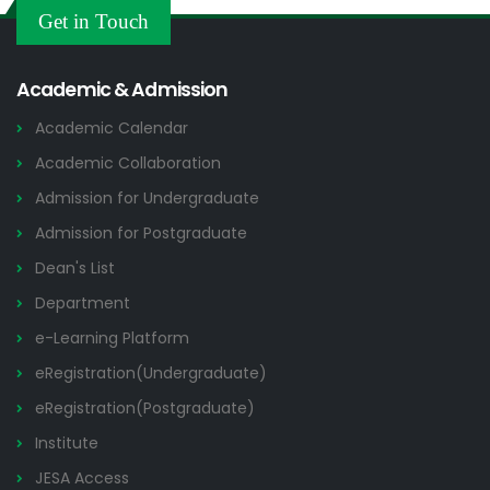
Others
Get in Touch
2026
Academic & Admission
Academic Calendar
Academic Collaboration
Admission for Undergraduate
Admission for Postgraduate
Dean's List
Department
e-Learning Platform
eRegistration(Undergraduate)
eRegistration(Postgraduate)
Institute
JESA Access