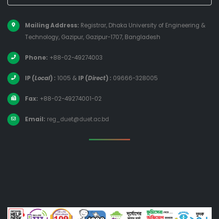
Mailing Address:
Registrar, Dhaka University of Engineering &
Technology, Gazipur, Gazipur-1707, Bangladesh
Phone:
+88-02-49274003
IP (
Local
) :
1005
&
IP (
Direct
) :
09666-328005
Fax:
+88-02-49274001-02
Email:
reg_duet@duet.ac.bd