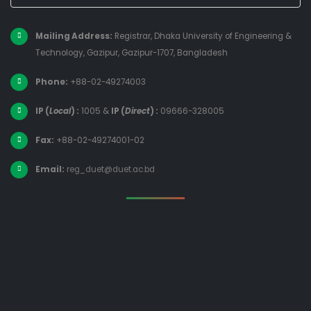
Mailing Address:
Registrar, Dhaka University of Engineering &
Technology, Gazipur, Gazipur-1707, Bangladesh
Phone:
+88-02-49274003
IP (
Local
) :
1005
&
IP (
Direct
) :
09666-328005
Fax:
+88-02-49274001-02
Email:
reg_duet@duet.ac.bd