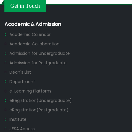
Others
Get in Touch
2026
Academic & Admission
Academic Calendar
Academic Collaboration
Admission for Undergraduate
Admission for Postgraduate
Dean's List
Department
e-Learning Platform
eRegistration(Undergraduate)
eRegistration(Postgraduate)
Institute
JESA Access