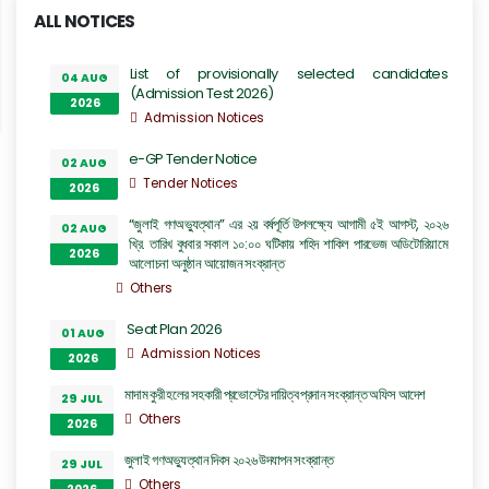
ALL NOTICES
List of provisionally selected candidates
04 AUG
(Admission Test 2026)
2026
Admission Notices
e-GP Tender Notice
02 AUG
Tender Notices
2026
“জুলাই গণঅভ্যুত্থান” এর ২য় বর্ষপূর্তি উপলক্ষ্যে আগামী ৫ই আগস্ট, ২০২৬
02 AUG
খ্রি. তারিখ বুধবার সকাল ১০:০০ ঘটিকায় শহিদ শাকিল পারভেজ অডিটোরিয়ামে
2026
আলোচনা অনুষ্ঠান আয়োজন সংক্রান্ত
Others
Seat Plan 2026
01 AUG
Admission Notices
2026
মাদাম কুরী হলের সহকারী প্রভোস্টের দায়িত্ব প্রদান সংক্রান্ত অফিস আদেশ
29 JUL
Others
2026
জুলাই গণঅভ্যুত্থান দিবস ২০২৬ উদযাপন সংক্রান্ত
29 JUL
Others