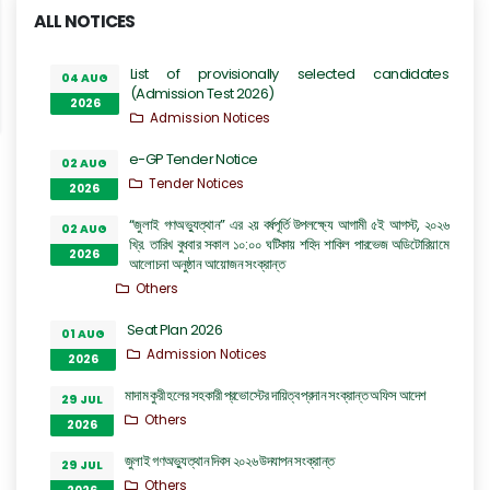
ALL NOTICES
List of provisionally selected candidates
04 AUG
(Admission Test 2026)
2026
Admission Notices
e-GP Tender Notice
02 AUG
Tender Notices
2026
“জুলাই গণঅভ্যুত্থান” এর ২য় বর্ষপূর্তি উপলক্ষ্যে আগামী ৫ই আগস্ট, ২০২৬
02 AUG
খ্রি. তারিখ বুধবার সকাল ১০:০০ ঘটিকায় শহিদ শাকিল পারভেজ অডিটোরিয়ামে
2026
আলোচনা অনুষ্ঠান আয়োজন সংক্রান্ত
Others
Seat Plan 2026
01 AUG
Admission Notices
2026
মাদাম কুরী হলের সহকারী প্রভোস্টের দায়িত্ব প্রদান সংক্রান্ত অফিস আদেশ
29 JUL
Others
2026
জুলাই গণঅভ্যুত্থান দিবস ২০২৬ উদযাপন সংক্রান্ত
29 JUL
Others