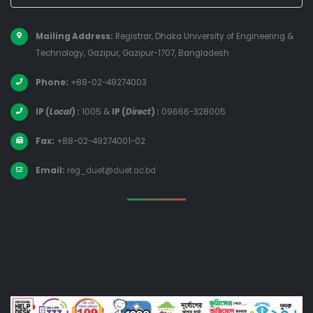
Mailing Address:
Registrar, Dhaka University of Engineering &
Technology, Gazipur, Gazipur-1707, Bangladesh
Phone:
+88-02-49274003
IP (
Local
) :
1005
&
IP (
Direct
) :
09666-328005
Fax:
+88-02-49274001-02
Email:
reg_duet@duet.ac.bd