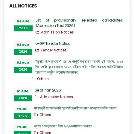
ALL NOTICES
List of provisionally selected candidates
04 AUG
(Admission Test 2026)
2026
Admission Notices
e-GP Tender Notice
02 AUG
Tender Notices
2026
“জুলাই গণঅভ্যুত্থান” এর ২য় বর্ষপূর্তি উপলক্ষ্যে আগামী ৫ই আগস্ট, ২০২৬
02 AUG
খ্রি. তারিখ বুধবার সকাল ১০:০০ ঘটিকায় শহিদ শাকিল পারভেজ অডিটোরিয়ামে
2026
আলোচনা অনুষ্ঠান আয়োজন সংক্রান্ত
Others
Seat Plan 2026
01 AUG
Admission Notices
2026
মাদাম কুরী হলের সহকারী প্রভোস্টের দায়িত্ব প্রদান সংক্রান্ত অফিস আদেশ
29 JUL
Others
2026
জুলাই গণঅভ্যুত্থান দিবস ২০২৬ উদযাপন সংক্রান্ত
29 JUL
Others