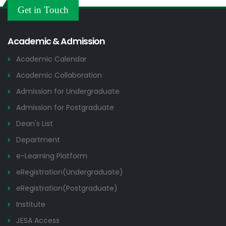
Others
Get in Touch
2026
Academic & Admission
Academic Calendar
Academic Collaboration
Admission for Undergraduate
Admission for Postgraduate
Dean's List
Department
e-Learning Platform
eRegistration(Undergraduate)
eRegistration(Postgraduate)
Institute
JESA Access