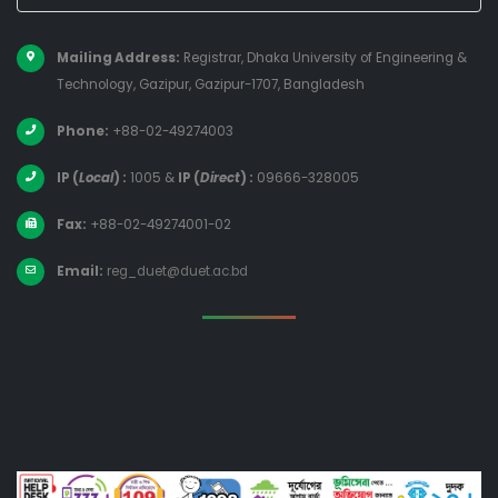
Mailing Address:
Registrar, Dhaka University of Engineering &
Technology, Gazipur, Gazipur-1707, Bangladesh
Phone:
+88-02-49274003
IP (
Local
) :
1005
&
IP (
Direct
) :
09666-328005
Fax:
+88-02-49274001-02
Email:
reg_duet@duet.ac.bd