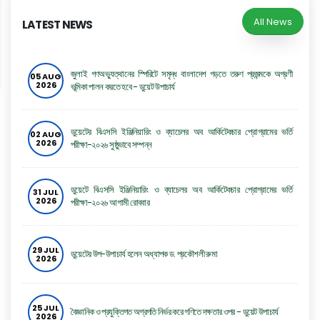
All News
LATEST NEWS
জুলাই গণঅভ্যুত্থানের স্পিরিটে সমৃদ্ধ বাংলাদেশ গড়তে তরুণ প্রজন্মকে অগ্রণী
05 AUG
2026
ভূমিকা পালন করতে হবে - ডুয়েট উপাচার্য
ডুয়েটের বিএসসি ইঞ্জিনিয়ারিং ও ব্যাচেলর অব আর্কিটেকচার প্রোগ্রামের ভর্তি
02 AUG
2026
পরীক্ষা-২০২৬ সুষ্ঠুভাবে সম্পন্ন
ডুয়েটে বিএসসি ইঞ্জিনিয়ারিং ও ব্যাচেলর অব আর্কিটেকচার প্রোগ্রামের ভর্তি
31 JUL
2026
পরীক্ষা-২০২৬ আগামী রোববার
29 JUL
ডুয়েটের উপ-উপাচার্য হলেন অধ্যাপক ড. প্রকৌশলী রুমা
2026
25 JUL
বৈজ্ঞানিক ও প্রযুক্তিগত অগ্রগতি নির্ভর করে গণিতে দক্ষতার ওপর - ডুয়েট উপাচার্য
2026