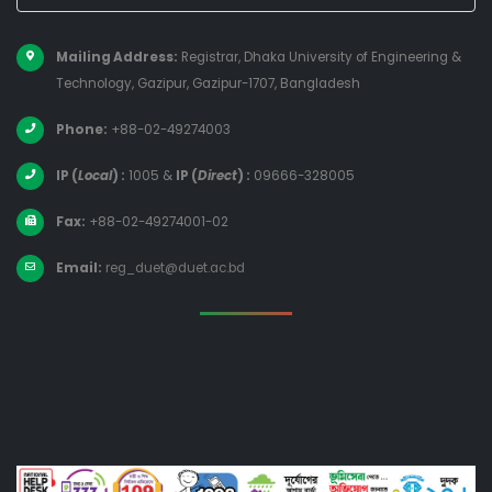
Mailing Address:
Registrar, Dhaka University of Engineering &
Technology, Gazipur, Gazipur-1707, Bangladesh
Phone:
+88-02-49274003
IP (
Local
) :
1005
&
IP (
Direct
) :
09666-328005
Fax:
+88-02-49274001-02
Email:
reg_duet@duet.ac.bd