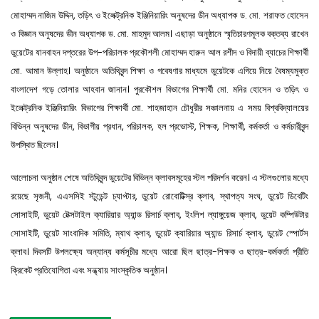
মোহাম্মদ নাজিম উদ্দিন, তড়িৎ ও ইলেক্ট্রনিক ইঞ্জিনিয়ারিং অনুষদের ডীন অধ্যাপক ড. মো. শরাফত হোসেন
ও বিজ্ঞান অনুষদের ডীন অধ্যাপক ড. মো. মাহমুদ আলম। এছাড়া অনুষ্ঠানে স্মৃতিচারণমূলক বক্তব্য রাখেন
ডুয়েটের যানবাহন দপ্তরের উপ-পরিচালক প্রকৌশলী মোহাম্মদ হারুন আল রশীদ ও বিদায়ী ব্যাচের শিক্ষার্থী
মো. আমান উল্লাহ। অনুষ্ঠানে অতিথিবৃন্দ শিক্ষা ও গবেষণার মাধ্যমে ডুয়েটকে এগিয়ে নিয়ে বৈষম্যমুক্ত
বাংলাদেশ গড়ে তোলার আহবান জানান। পুরকৌশল বিভাগের শিক্ষার্থী মো. মনির হোসেন ও তড়িৎ ও
ইলেক্ট্রনিক ইঞ্জিনিয়ারিং বিভাগের শিক্ষার্থী মো. শাহজাহান চৌধুরীর সঞ্চালনায় এ সময় বিশ্ববিদ্যালয়ের
বিভিন্ন অনুষদের ডীন, বিভাগীয় প্রধান, পরিচালক, হল প্রভোস্ট, শিক্ষক, শিক্ষার্থী, কর্মকর্তা ও কর্মচারীবৃন্দ
উপস্থিত ছিলেন।
আলোচনা অনুষ্ঠান শেষে অতিথিবৃন্দ ডুয়েটের বিভিন্ন ক্লাবসমূহের স্টল পরিদর্শন করেন। এ স্টলগুলোর মধ্যে
রয়েছে সৃজনী, এএসসিই স্টুডেন্ট চ্যাপ্টার, ডুয়েট রোবোটিক্স্র ক্লাব, স্থাপত্য সংঘ, ডুয়েট ডিবেটিং
সোসাইটি, ডুয়েট টেক্সটাইল ক্যারিয়ার অ্যান্ড রিসার্চ ক্লাব, ইংলিশ ল্যাঙ্গুয়েজ ক্লাব, ডুয়েট কম্পিউটার
সোসাইটি, ডুয়েট সাংবাদিক সমিতি, ম্যাথ ক্লাব, ডুয়েট ক্যারিয়ার অ্যান্ড রিসার্চ ক্লাব, ডুয়েট স্পোর্টস
ক্লাব। দিবসটি উপলক্ষ্যে অন্যান্য কর্মসূচীর মধ্যে আরো ছিল ছাত্র-শিক্ষক ও ছাত্র-কর্মকর্তা প্রীতি
ক্রিকেট প্রতিযোগিতা এবং সন্ধ্যায় সাংস্কৃতিক অনুষ্ঠান।