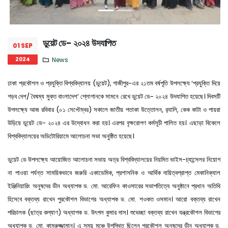
ডুয়েট ডে- ২০২৪ উদযাপিত
01 SEP
2024
News
ঢাকা প্রকৌশল ও প্রযুক্তি বিশ্ববিদ্যালয় (ডুয়েট), গাজীপুর-এর ২১তম বর্ষপূতি উপলক্ষ্যে ‘প্রযুক্তি দিয়ে
গড়ব দেশ/ বৈষম্য মুক্ত বাংলাদেশ’ শ্লোগানকে সামনে রেখে ডুয়েট ডে- ২০২৪ উদযাপিত হয়েছে। দিবসটি
উপলক্ষ্যে আজ রবিবার (০১ সেপ্টেম্বর) সকালে জাতীয় পতাকা উত্তোলন, র‌্যালি, কেক কাটা ও পায়রা
উড়িয়ে ডুয়েট ডে- ২০২৪ এর উদ্বোধন করা হয়। এরপর বৃক্ষরোপণ কর্মসূচী পালিত হয়। এছাড়া বিকেলে
বিশ্ববিদ্যালয়ের অডিটোরিয়ামে আলোচনা সভা অনুষ্ঠিত হয়েছে।
ডুয়েট ডে উপলক্ষ্যে আয়োজিত আলোচনা সভায় অত্র বিশ্ববিদ্যালয়ের নিয়মিত ভাইস-চ্যান্সেলর নিয়োগ
না পাওয়া পর্যন্ত সাময়িকভাবে জরুরি একাডেমিক, প্রশাসনিক ও আর্থিক দায়িত্বপ্রাপ্ত মেকানিক্যাল
ইঞ্জিনিয়ারিং অনুষদের ডীন অধ্যাপক ড. মো. আরেফিন কাওসারের সভাপতিত্বে অনুষ্ঠানে প্রধান অতিথি
হিসেবে বক্তব্য রাখেন পুরকৌশল বিভাগের অধ্যাপক ড. মো. শওকত ওসমান। আরো বক্তব্য রাখেন
পরিচালক (ছাত্র কল্যাণ) অধ্যাপক ড. উৎপল কুমার দাস। শুভেচ্ছা বক্তব্য রাখেন যন্ত্রকৌশল বিভাগের
অধ্যাপক ড. মো. কামরুজ্জামান। এ সময় মঞ্চে উপস্থিত ছিলেন পুরকৌশল অনুষদের ডীন অধ্যাপক ড.