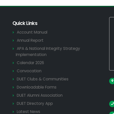
Quick Links
Account Manual
Annual Report
APA & National Integrity Strategy
Implementation
Calendar 2026
Convocation
DUET Clubs & Communities
Downloadable Forms
DUET Alumni Association
DUET Directory App
Latest News