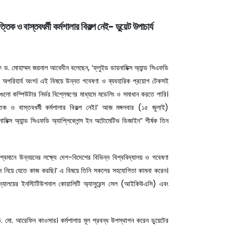
Next
্তিক ও বাস্তবধর্মী কর্মশালার বিকল্প নেই- ডুয়েট উপাচার্য
ক ড. মোহাম্মদ জয়নাল আবেদীন বলেছেন, ‘ফ্লুইড ডায়নামিক্স অ্যান্ড সিএফডি
র একটি অপরিহার্য অংশ। এই বিষয়ে উন্নত গবেষণা ও ব্যবহারিক প্রয়োগ টেকসই
ো কম্পিউটার নির্ভর বিশ্লেষণের মাধ্যমে মডেলিং ও সমাধান করতে পারি।
তিক ও বাস্তবধর্মী কর্মশালার বিকল্প নেই।’ আজ মঙ্গলবার (১৫ জুলাই)
ামিক্স অ্যান্ড সিএফডি অ্যাপ্লিকেশন্স ইন অটোমেটিভ ডিজাইন” শীর্ষক তিন
্বমানে উন্নয়নের লক্ষ্যে দেশ-বিদেশের বিভিন্ন বিশ্ববিদ্যালয় ও গবেষণা
স্থানে নিয়ে যেতে কাজ করছি।’ এ বিষয়ে তিনি সকলের সহযোগিতা কামনা করেন।
িদ্যালয়ের ইনস্টিটিউশনাল কোয়ালিটি অ্যাসুরেন্স সেল (আইকিউএসি) এবং
. মো. আরেফিন কাওসার। কর্মশালায় মূল প্রবন্ধ উপস্থাপন করেন ডুয়েটের