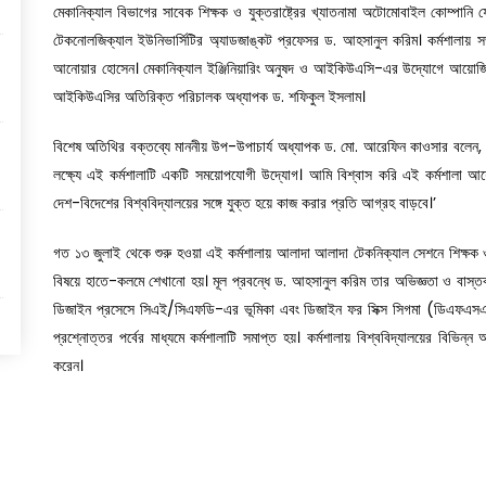
মেকানিক্যাল বিভাগের সাবেক শিক্ষক ও যুক্তরাষ্ট্রের খ্যাতনামা অটোমোবাইল কোম্পানি
টেকনোলজিক্যাল ইউনিভার্সিটির অ্যাডজাঙ্কট প্রফেসর ড. আহসানুল করিম। কর্মশালায় সভ
আনোয়ার হোসেন। মেকানিক্যাল ইঞ্জিনিয়ারিং অনুষদ ও আইকিউএসি-এর উদ্যোগে আয়োজিত 
আইকিউএসির অতিরিক্ত পরিচালক অধ্যাপক ড. শফিকুল ইসলাম।
বিশেষ অতিথির বক্তব্যে মাননীয় উপ-উপাচার্য অধ্যাপক ড. মো. আরেফিন কাওসার বলেন, ‘বিশ্
লক্ষ্যে এই কর্মশালাটি একটি সময়োপযোগী উদ্যোগ। আমি বিশ্বাস করি এই কর্মশালা আয়োজনের
দেশ-বিদেশের বিশ্ববিদ্যালয়ের সঙ্গে যুক্ত হয়ে কাজ করার প্রতি আগ্রহ বাড়বে।’
গত ১৩ জুলাই থেকে শুরু হওয়া এই কর্মশালায় আলাদা আলাদা টেকনিক্যাল সেশনে শিক্ষক 
বিষয়ে হাতে-কলমে শেখানো হয়। মূল প্রবন্ধে ড. আহসানুল করিম তার অভিজ্ঞতা ও বাস্
ডিজাইন প্রসেসে সিএই/সিএফডি-এর ভূমিকা এবং ডিজাইন ফর সিক্স সিগমা (ডিএফএসএ
প্রশ্নোত্তর পর্বের মাধ্যমে কর্মশালাটি সমাপ্ত হয়। কর্মশালায় বিশ্ববিদ্যালয়ের বিভিন্ন অ
করেন।