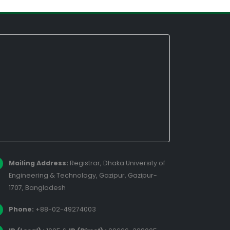
Mailing Address:
Registrar, Dhaka University of
Engineering & Technology, Gazipur, Gazipur-
1707, Bangladesh
Phone:
+88-02-49274003