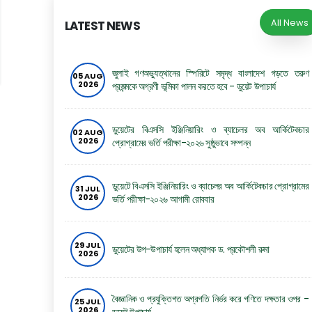
All News
LATEST NEWS
জুলাই গণঅভ্যুত্থানের স্পিরিটে সমৃদ্ধ বাংলাদেশ গড়তে তরুণ
05 AUG
2026
প্রজন্মকে অগ্রণী ভূমিকা পালন করতে হবে - ডুয়েট উপাচার্য
ডুয়েটের বিএসসি ইঞ্জিনিয়ারিং ও ব্যাচেলর অব আর্কিটেকচার
02 AUG
2026
প্রোগ্রামের ভর্তি পরীক্ষা-২০২৬ সুষ্ঠুভাবে সম্পন্ন
ডুয়েটে বিএসসি ইঞ্জিনিয়ারিং ও ব্যাচেলর অব আর্কিটেকচার প্রোগ্রামের
31 JUL
2026
ভর্তি পরীক্ষা-২০২৬ আগামী রোববার
29 JUL
ডুয়েটের উপ-উপাচার্য হলেন অধ্যাপক ড. প্রকৌশলী রুমা
2026
বৈজ্ঞানিক ও প্রযুক্তিগত অগ্রগতি নির্ভর করে গণিতে দক্ষতার ওপর -
25 JUL
2026