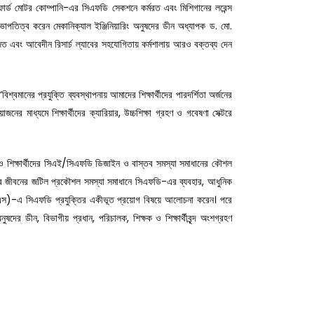
 ফোর্ড মোটর কোম্পানি-এর সিএফডি সেকশনে কর্মরত এবং মিশিগানের লরেন্স
াপতিত্ব করেন মেকানিক্যাল ইঞ্জিনিয়ারিং অনুষদের ডীন অধ্যাপক ড. মো.
এবং আবেদীন রিসার্চ ল্যাবের সহযোগিতায় কর্মশালায় আরও বক্তব্য দেন
বমানের প্রযুক্তি ব্যবস্থাপনায় আমাদের শিক্ষার্থীদের পারদর্শিতা অর্জনের
 মাধ্যমে শিক্ষার্থীদের ক্যারিয়ার, উচ্চশিক্ষা গ্রহণ ও গবেষণা সেক্টরে
ও শিক্ষার্থীদের সিএই/সিএফডি ডিজাইন ও বাস্তব সমস্যা সমাধানের কৌশল
তব জীবনের জটিল প্রকৌশল সমস্যা সমাধানে সিএফডি-এর ব্যবহার, আধুনিক
স)-এ সিএফডি প্রযুক্তির একীভূত প্রয়োগ বিষয়ে আলোচনা করেন। পরে
নুষদের ডীন, বিভাগীয় প্রধান, পরিচালক, শিক্ষক ও শিক্ষার্থীবৃন্দ অংশগ্রহণ