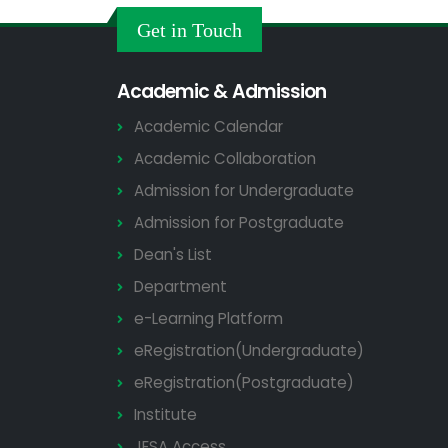
Get in Touch
Academic & Admission
Academic Calendar
Academic Collaboration
Admission for Undergraduate
Admission for Postgraduate
Dean's List
Department
e-Learning Platform
eRegistration(Undergraduate)
eRegistration(Postgraduate)
Institute
JESA Access