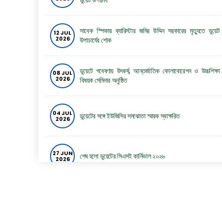
ডুয়েট উপাচার্য
সাবেক স্পিকার ব্যারিস্টার জমির উদ্দিন সরকারের মৃত্যুতে ডুয়েট
12 JUL
2026
উপাচার্যের শোক
ডুয়েটে গবেষণায় উৎকর্ষ, আন্তর্জাতিক কোলাবোরেশন ও উচ্চশিক্ষা
08 JUL
2026
বিষয়ক সেমিনার অনুষ্ঠিত
04 JUL
ডুয়েটের সঙ্গে ইউজিসির সমঝোতা স্মারক স্বাক্ষরিত
2026
27 JUN
শেষ হলো ডুয়েটের সিএসই কার্নিভাল ২০২৬
2026
26 JUN
ডুয়েটে দুই দিনব্যাপী সিএসই কার্নিভাল শুরু
2026